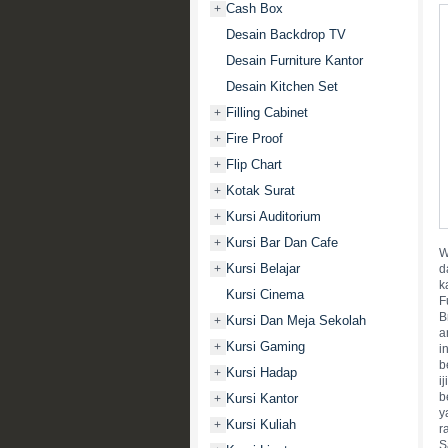
Cash Box
+
Desain Backdrop TV
Desain Furniture Kantor
Desain Kitchen Set
Filling Cabinet
+
Fire Proof
+
Flip Chart
+
Kotak Surat
+
Kursi Auditorium
+
Kursi Bar Dan Cafe
+
W
Kursi Belajar
+
d
k
Kursi Cinema
F
B
Kursi Dan Meja Sekolah
+
a
Kursi Gaming
+
i
b
Kursi Hadap
+
i
b
Kursi Kantor
+
y
Kursi Kuliah
+
r
S