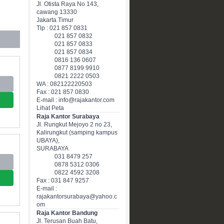
Jl. Otista Raya No 143,
cawang 13330
Jakarta Timur
Tlp : 021 857 0831
021 857 0832
021 857 0833
021 857 0834
0816 136 0607
0877 8199 9910
0821 2222 0503
WA : 082122220503
Fax : 021 857 0830
E-mail : info@rajakantor.com
Lihat Peta
Raja Kantor Surabaya
Jl. Rungkut Mejoyo 2 no 23,
Kalirungkut (samping kampus
UBAYA),
SURABAYA
031 8479 257
0878 5312 0306
0822 4592 3208
Fax : 031 847 9257
E-mail :
rajakantorsurabaya@yahoo.c
om
Raja Kantor Bandung
Jl. Terusan Buah Batu,