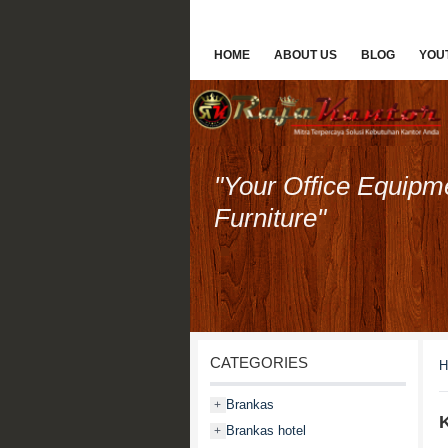
HOME
ABOUT US
BLOG
YOU
"Your Office Equipm
Furniture"
CATEGORIES
H
Brankas
+
K
Brankas hotel
+