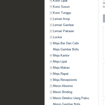
Kursi Lipat
+
0
Kursi Susun
+
0
Kursi Tunggu
+
Lemari Arsip
+
Lemari Gambar
+
Lemari Pakaian
+
Locker
+
Meja Bar Dan Cafe
+
Meja Gambar Bofa
Meja Kantor
+
Meja Lipat
+
Meja Makan
+
Meja Rapat
+
Meja Resepsionis
+
Mesin Absensi
+
Mesin Binding
+
Mesin Deteksi Uang Palsu
+
Mesin Gambar Bofa