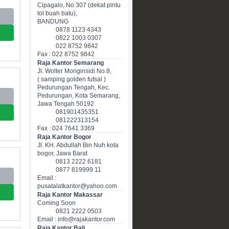
Cipagalo, No 307 (dekat pintu
tol buah batu),
BANDUNG
0878 1123 4343
0822 1003 0307
022 8752 9842
Fax : 022 8752 9842
Raja Kantor Semarang
Jl. Wolter Monginsidi No.8,
( samping golden futsal )
Pedurungan Tengah, Kec.
Pedurungan, Kota Semarang,
Jawa Tengah 50192
081901435351
081222313154
Fax : 024 7641 3369
Raja Kantor Bogor
Jl. KH. Abdullah Bin Nuh kota
bogor, Jawa Barat
0813 2222 6181
0877 819999 11
Email :
pusatalatkantor@yahoo.com
Raja Kantor Makassar
Coming Soon
0821 2222 0503
Email : info@rajakantor.com
Raja Kantor Bali