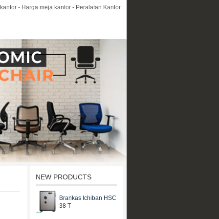
kantor - Harga meja kantor - Peralatan Kantor
NEW PRODUCTS
Brankas Ichiban HSC
38 T