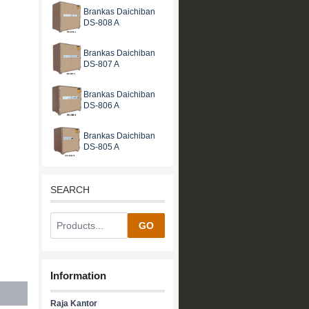
Brankas Daichiban
DS-808 A
Brankas Daichiban
DS-807 A
Brankas Daichiban
DS-806 A
Brankas Daichiban
DS-805 A
SEARCH
GO
Information
Raja Kantor