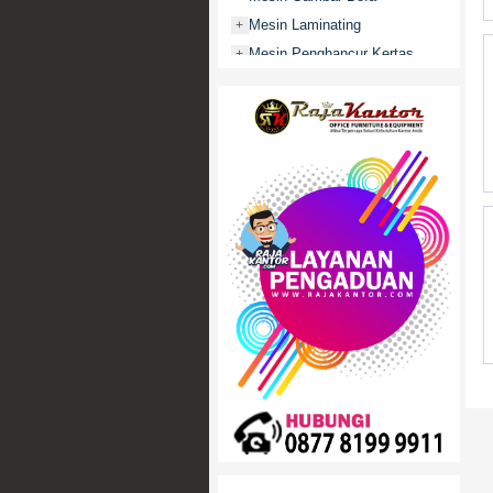
Mesin Laminating
+
Mesin Penghancur Kertas
+
Mesin Penghitung uang
+
Mobile File / Roll O Pack
+
Movitex
Paper Cutter
+
Partisi Kantor
+
Promo
Rak Serbaguna
+
Ranjang Besi
+
Sofa Kantor
+
Springbed
+
White Board / Papan Tulis
+