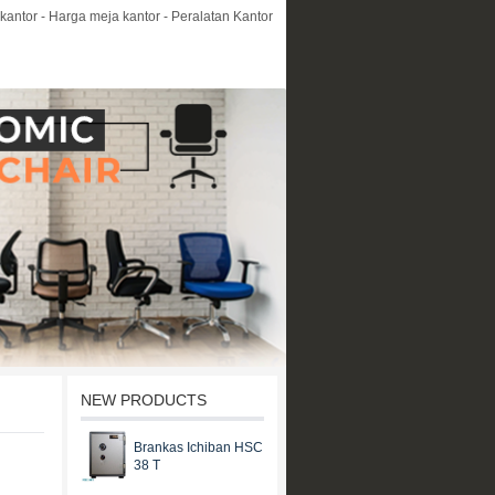
kantor - Harga meja kantor - Peralatan Kantor
NEW PRODUCTS
Brankas Ichiban HSC
38 T