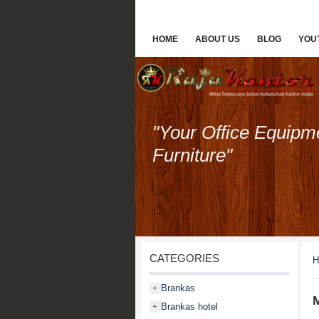
HOME
ABOUT US
BLOG
YOU
"Your Office Equipm
Furniture"
CATEGORIES
H
Brankas
+
Brankas hotel
+