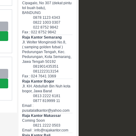
Cipagalo, No 307 (dekat pintu
tol buah batu),
BANDUNG
0878 1123 4343
0822 1003 0307
022 8752 9842
Fax : 022 8752 9842
Raja Kantor Semarang
Jl. Wolter Monginsidi No.8,
( samping golden futsal )
Pedurungan Tengah, Kec.
Pedurungan, Kota Semarang,
Jawa Tengah 50192
081901435351
081222313154
Fax : 024 7641 3369
Raja Kantor Bogor
Jl. KH. Abdullah Bin Nuh kota
bogor, Jawa Barat
0813 2222 6181
0877 819999 11
Email :
pusatalatkantor@yahoo.com
Raja Kantor Makassar
Coming Soon
0821 2222 0503
Email : info@rajakantor.com
Raja Kantor Bali