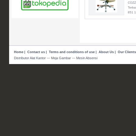
COZZE
Terba
851 
Home
|
Contact us
|
Terms and conditions of use
|
About Us
|
Our Clients
Distributor Alat Kantor — Meja Gambar — Mesin Absensi