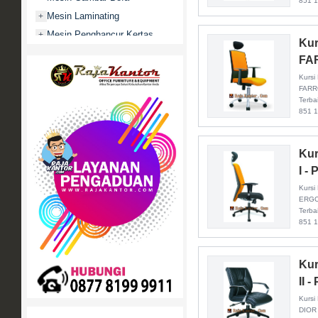
851 
Mesin Laminating
+
Mesin Penghancur Kertas
+
Kur
Mesin Penghitung uang
+
FAR
Mobile File / Roll O Pack
+
Kursi 
Movitex
FARRO
Terba
Paper Cutter
+
851 
Partisi Kantor
+
Promo
Kur
Rak Serbaguna
+
I - 
Ranjang Besi
+
Kursi 
Sofa Kantor
ERGO 
+
Terba
Springbed
+
851 
White Board / Papan Tulis
+
Kur
II - 
Kursi 
DIOR 