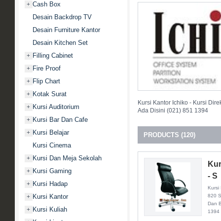
Cash Box
+
Desain Backdrop TV
Desain Furniture Kantor
Desain Kitchen Set
Filling Cabinet
+
Fire Proof
+
Flip Chart
+
Kotak Surat
+
Kursi Kantor Ichiko - Kursi D
Kursi Auditorium
+
Ada Disini (021) 851 1394
Kursi Bar Dan Cafe
+
Kursi Belajar
+
PRODUCTS (120)
Kursi Cinema
Kursi Dan Meja Sekolah
+
Kur
Kursi Gaming
+
- S
Kursi Hadap
+
Kursi 
Kursi Kantor
820 S
+
Dan B
Kursi Kuliah
+
1394