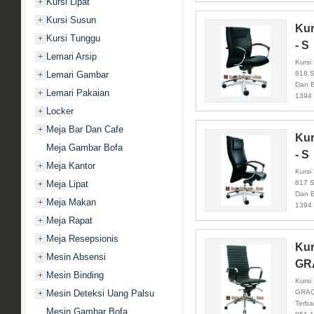
Kursi Lipat
+
Kursi Susun
+
Kur
Kursi Tunggu
+
- S
Lemari Arsip
+
Kursi 
Lemari Gambar
818 S
+
Dan B
Lemari Pakaian
+
1394
Locker
+
Meja Bar Dan Cafe
+
Kur
Meja Gambar Bofa
- S
Meja Kantor
+
Kursi 
Meja Lipat
817 S
+
Dan B
Meja Makan
+
1394
Meja Rapat
+
Meja Resepsionis
+
Kur
Mesin Absensi
+
GRA
Mesin Binding
+
Kursi 
Mesin Deteksi Uang Palsu
GRACE
+
Terba
Mesin Gambar Bofa