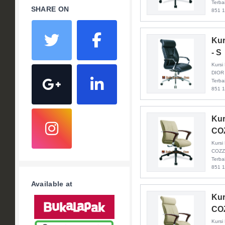
Terba
SHARE ON
851 
Kur
- S
Kursi 
DIOR 
Terba
851 
Kur
COZ
Kursi 
COZZE
Terba
851 
Available at
Kur
COZ
Kursi 