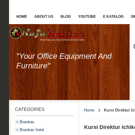
HOME
ABOUT US
BLOG
YOUTUBE
E KATALOG
S
"Your Office Equipment And
Furniture"
CATEGORIES
Home
Kursi Direktur I
Brankas
+
Kursi Direktur Ichik
Brankas hotel
+