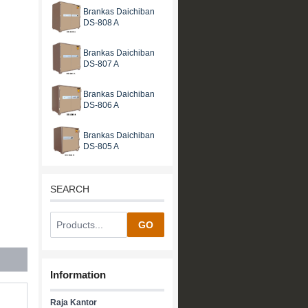
Brankas Daichiban
DS-808 A
Brankas Daichiban
DS-807 A
Brankas Daichiban
DS-806 A
Brankas Daichiban
DS-805 A
SEARCH
GO
Information
Raja Kantor