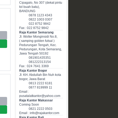
Cipagalo, No 307 (dekat pintu
tol buah batu),
BANDUNG
0878 1123 4343
0822 1003 0307
022 8752 9842
Fax : 022 8752 9842
Raja Kantor Semarang
Jl. Wolter Monginsidi No.8,
( samping golden futsal )
Pedurungan Tengah, Kec.
Pedurungan, Kota Semarang,
Jawa Tengah 50192
081901435351
081222313154
Fax : 024 7641 3369
Raja Kantor Bogor
Jl. KH. Abdullah Bin Nuh kota
bogor, Jawa Barat
0813 2222 6181
0877 819999 11
Email :
pusatalatkantor@yahoo.com
Raja Kantor Makassar
Coming Soon
0821 2222 0503
Email : info@rajakantor.com
Raja Kantor Bali