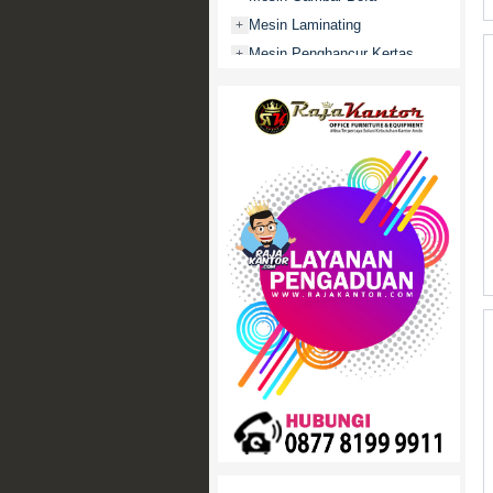
Mesin Laminating
+
Mesin Penghancur Kertas
+
Mesin Penghitung uang
+
Mobile File / Roll O Pack
+
Movitex
Paper Cutter
+
Partisi Kantor
+
Promo
Rak Serbaguna
+
Ranjang Besi
+
Sofa Kantor
+
Springbed
+
White Board / Papan Tulis
+