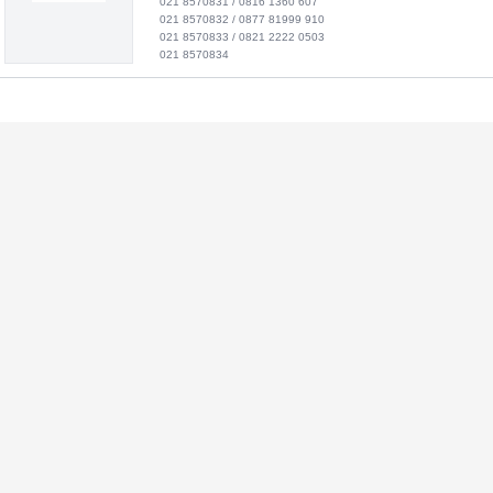
021 8570831 / 0816 1360 607
021 8570832 / 0877 81999 910
021 8570833 / 0821 2222 0503
021 8570834