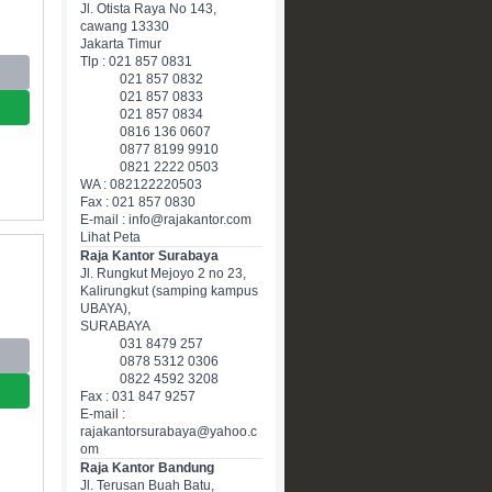
Jl. Otista Raya No 143,
cawang 13330
Jakarta Timur
Tlp : 021 857 0831
021 857 0832
021 857 0833
021 857 0834
0816 136 0607
0877 8199 9910
0821 2222 0503
WA : 082122220503
Fax : 021 857 0830
E-mail : info@rajakantor.com
Lihat Peta
Raja Kantor Surabaya
Jl. Rungkut Mejoyo 2 no 23,
Kalirungkut (samping kampus
UBAYA),
SURABAYA
031 8479 257
0878 5312 0306
0822 4592 3208
Fax : 031 847 9257
E-mail :
rajakantorsurabaya@yahoo.c
om
Raja Kantor Bandung
Jl. Terusan Buah Batu,