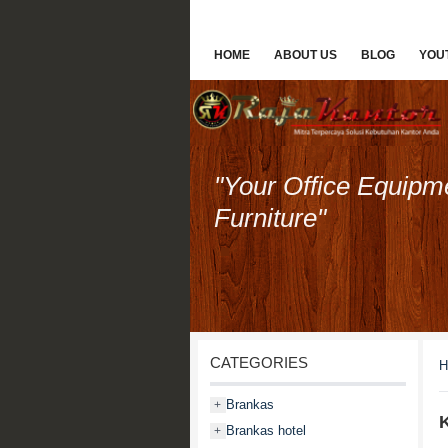
HOME
ABOUT US
BLOG
YOU
"Your Office Equipm
Furniture"
CATEGORIES
H
Brankas
+
K
Brankas hotel
+