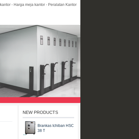
kantor - Harga meja kantor - Peralatan Kantor
NEW PRODUCTS
Brankas Ichiban HSC
38 T