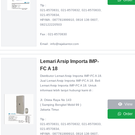
Tlp :
021-8570831, 021-8570832, 021-8570833,
021-8570834,
HP/WA : 087781999910, 0816 136 0607,
082122220503
Fax : 021-8570830
Email : info@rajakantor.com
Lemari Arsip Importa IMP-
FC A 18
Distributor
Lemari Arsip Importa IMP-FC A 18
.
Jual Lemari Arsip Importa IMP-FC A 18. Beli
Lemari Arsip Importa IMP-FC A 18. Untuk
informasi lebih lanjut hubungi kami di :
Jl. Otista Raya No 143
View
( Samping Bengkel Mobil 99 )
Jakarta Timur.
Order
Tlp :
021-8570831, 021-8570832, 021-8570833,
021-8570834,
HP/WA : 087781999910, 0816 136 0607,