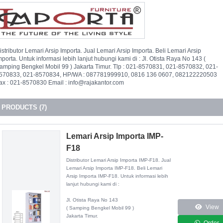
istributor Lemari Arsip Importa. Jual Lemari Arsip Importa. Beli Lemari Arsip
mporta. Untuk informasi lebih lanjut hubungi kami di : Jl. Otista Raya No 143 (
amping Bengkel Mobil 99 ) Jakarta Timur. Tlp : 021-8570831, 021-8570832, 021-
570833, 021-8570834, HP/WA : 087781999910, 0816 136 0607, 082122220503
ax : 021-8570830 Email : info@rajakantor.com
PRODUCTS (7)
Lemari Arsip Importa IMP-
F18
Distributor
Lemari Arsip Importa IMP-F18
. Jual
Lemari Arsip Importa IMP-F18. Beli Lemari
Arsip Importa IMP-F18. Untuk informasi lebih
lanjut hubungi kami di :
Jl. Otista Raya No 143
View
( Samping Bengkel Mobil 99 )
Jakarta Timur.
Order