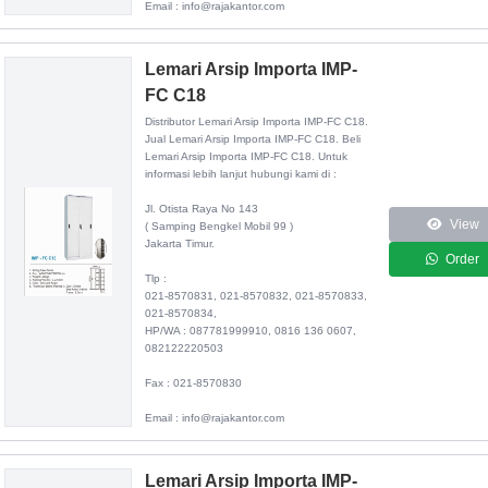
Email : info@rajakantor.com
Lemari Arsip Importa IMP-
FC C18
Distributor
Lemari Arsip Importa IMP-FC C18
.
Jual Lemari Arsip Importa IMP-FC C18. Beli
Lemari Arsip Importa IMP-FC C18. Untuk
informasi lebih lanjut hubungi kami di :
Jl. Otista Raya No 143
View
( Samping Bengkel Mobil 99 )
Jakarta Timur.
Order
Tlp :
021-8570831, 021-8570832, 021-8570833,
021-8570834,
HP/WA : 087781999910, 0816 136 0607,
082122220503
Fax : 021-8570830
Email : info@rajakantor.com
Lemari Arsip Importa IMP-