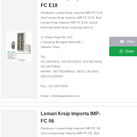
FC E18
Distributor
Lemari Arsip Importa IMP-FC E18
.
Jual Lemari Arsip Importa IMP-FC E18. Beli
Lemari Arsip Importa IMP-FC E18. Untuk
informasi lebih lanjut hubungi kami di :
Jl. Otista Raya No 143
View
( Samping Bengkel Mobil 99 )
Jakarta Timur.
Order
Tlp :
021-8570831, 021-8570832, 021-8570833,
021-8570834,
HP/WA : 087781999910, 0816 136 0607,
082122220503
Fax : 021-8570830
Email : info@rajakantor.com
Lemari Arsip Importa IMP-
FC 06
Distributor
Lemari Arsip Importa IMP-FC 06
.
Jual Lemari Arsip Importa IMP-FC 06. Beli