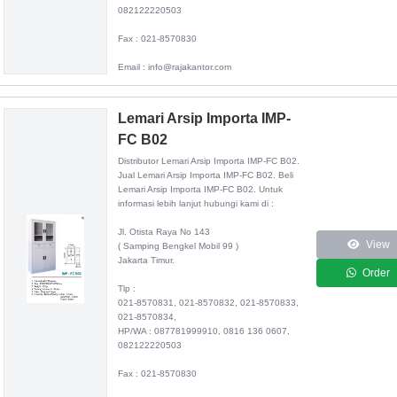
082122220503
Fax : 021-8570830
Email : info@rajakantor.com
Lemari Arsip Importa IMP-
FC B02
Distributor
Lemari Arsip Importa IMP-FC B02
.
Jual Lemari Arsip Importa IMP-FC B02. Beli
Lemari Arsip Importa IMP-FC B02. Untuk
informasi lebih lanjut hubungi kami di :
Jl. Otista Raya No 143
View
( Samping Bengkel Mobil 99 )
Jakarta Timur.
Order
Tlp :
021-8570831, 021-8570832, 021-8570833,
021-8570834,
HP/WA : 087781999910, 0816 136 0607,
082122220503
Fax : 021-8570830