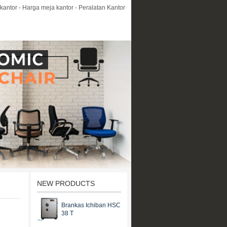
kantor - Harga meja kantor - Peralatan Kantor
NEW PRODUCTS
Brankas Ichiban HSC
38 T