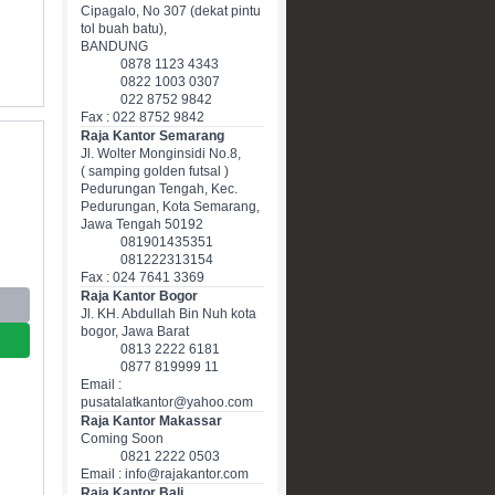
Cipagalo, No 307 (dekat pintu
tol buah batu),
BANDUNG
0878 1123 4343
0822 1003 0307
022 8752 9842
Fax : 022 8752 9842
Raja Kantor Semarang
Jl. Wolter Monginsidi No.8,
( samping golden futsal )
Pedurungan Tengah, Kec.
Pedurungan, Kota Semarang,
Jawa Tengah 50192
081901435351
081222313154
Fax : 024 7641 3369
Raja Kantor Bogor
Jl. KH. Abdullah Bin Nuh kota
bogor, Jawa Barat
0813 2222 6181
0877 819999 11
Email :
pusatalatkantor@yahoo.com
Raja Kantor Makassar
Coming Soon
0821 2222 0503
Email : info@rajakantor.com
Raja Kantor Bali