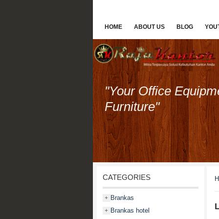
HOME
ABOUT US
BLOG
YOU
"Your Office Equipm
Furniture"
CATEGORIES
H
Brankas
+
L
Brankas hotel
+