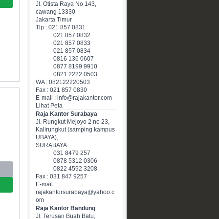
Jl. Otista Raya No 143,
cawang 13330
Jakarta Timur
Tlp : 021 857 0831
021 857 0832
021 857 0833
021 857 0834
0816 136 0607
0877 8199 9910
0821 2222 0503
WA : 082122220503
Fax : 021 857 0830
E-mail : info@rajakantor.com
Lihat Peta
Raja Kantor Surabaya
Jl. Rungkut Mejoyo 2 no 23,
Kalirungkut (samping kampus
UBAYA),
SURABAYA
031 8479 257
0878 5312 0306
0822 4592 3208
Fax : 031 847 9257
E-mail :
rajakantorsurabaya@yahoo.c
om
Raja Kantor Bandung
Jl. Terusan Buah Batu,