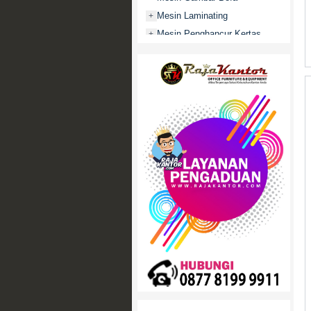
Mesin Laminating
+
Mesin Penghancur Kertas
+
Mesin Penghitung uang
+
Mobile File / Roll O Pack
+
Movitex
Paper Cutter
+
Partisi Kantor
+
Promo
Rak Serbaguna
+
Ranjang Besi
+
Sofa Kantor
+
Springbed
+
White Board / Papan Tulis
+