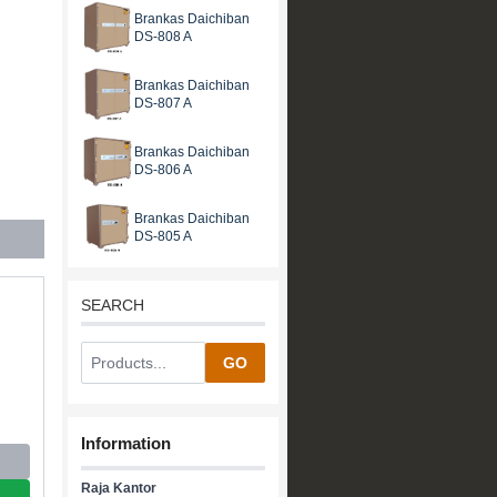
Brankas Daichiban
DS-808 A
Brankas Daichiban
DS-807 A
Brankas Daichiban
DS-806 A
Brankas Daichiban
DS-805 A
SEARCH
GO
Information
Raja Kantor