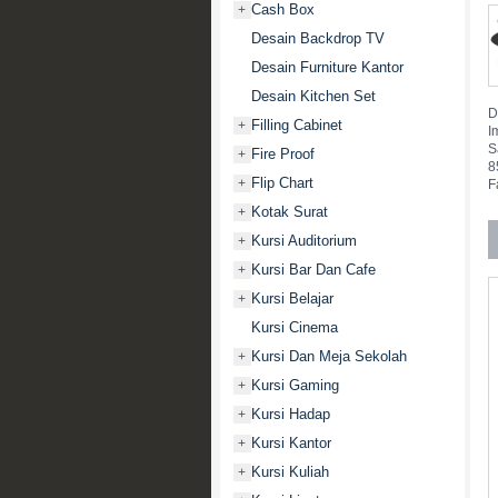
Cash Box
+
Desain Backdrop TV
Desain Furniture Kantor
Desain Kitchen Set
D
Filling Cabinet
+
I
S
Fire Proof
+
8
Flip Chart
+
F
Kotak Surat
+
Kursi Auditorium
+
Kursi Bar Dan Cafe
+
Kursi Belajar
+
Kursi Cinema
Kursi Dan Meja Sekolah
+
Kursi Gaming
+
Kursi Hadap
+
Kursi Kantor
+
Kursi Kuliah
+