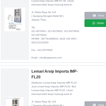
Lemari Arsip Importa IMP-FC 06. Untuk
informasi lebih lanjut hubungi kami di :
Jl. Otista Raya No 143
View
( Samping Bengkel Mobil 99 )
Jakarta Timur.
Order
Tlp :
021-8570831, 021-8570832, 021-8570833,
021-8570834,
HP/WA : 087781999910, 0816 136 0607,
082122220503
Fax : 021-8570830
Email : info@rajakantor.com
Lemari Arsip Importa IMP-
FL20
Distributor
Lemari Arsip Importa IMP-FL20
.
Jual Lemari Arsip Importa IMP-FL20. Beli
Lemari Arsip Importa IMP-FL20. Untuk
informasi lebih lanjut hubungi kami di :
Jl. Otista Raya No 143
View
( Samping Bengkel Mobil 99 )