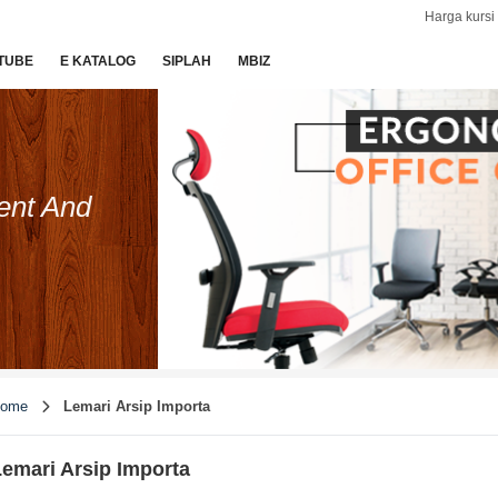
Harga kursi 
TUBE
E KATALOG
SIPLAH
MBIZ
ent And
ome
Lemari Arsip Importa
emari Arsip Importa