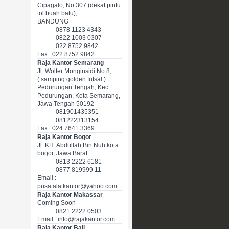
Cipagalo, No 307 (dekat pintu
tol buah batu),
BANDUNG
0878 1123 4343
0822 1003 0307
022 8752 9842
Fax : 022 8752 9842
Raja Kantor Semarang
Jl. Wolter Monginsidi No.8,
( samping golden futsal )
Pedurungan Tengah, Kec.
Pedurungan, Kota Semarang,
Jawa Tengah 50192
081901435351
081222313154
Fax : 024 7641 3369
Raja Kantor Bogor
Jl. KH. Abdullah Bin Nuh kota
bogor, Jawa Barat
0813 2222 6181
0877 819999 11
Email :
pusatalatkantor@yahoo.com
Raja Kantor Makassar
Coming Soon
0821 2222 0503
Email : info@rajakantor.com
Raja Kantor Bali