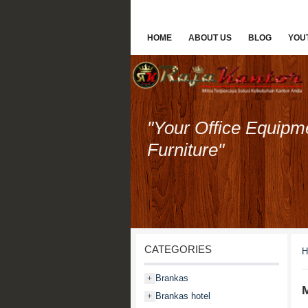
HOME
ABOUT US
BLOG
YOU
"Your Office Equipm
Furniture"
CATEGORIES
H
Brankas
+
M
Brankas hotel
+