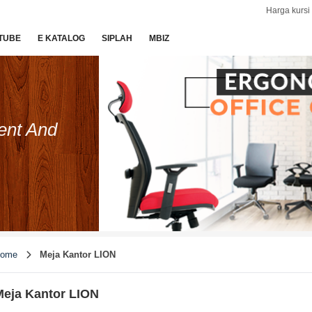
Harga kursi 
TUBE
E KATALOG
SIPLAH
MBIZ
ent And
ome
Meja Kantor LION
eja Kantor LION