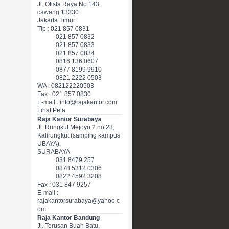
Jl. Otista Raya No 143,
cawang 13330
Jakarta Timur
Tlp : 021 857 0831
021 857 0832
021 857 0833
021 857 0834
0816 136 0607
0877 8199 9910
0821 2222 0503
WA : 082122220503
Fax : 021 857 0830
E-mail : info@rajakantor.com
Lihat Peta
Raja Kantor Surabaya
Jl. Rungkut Mejoyo 2 no 23,
Kalirungkut (samping kampus
UBAYA),
SURABAYA
031 8479 257
0878 5312 0306
0822 4592 3208
Fax : 031 847 9257
E-mail :
rajakantorsurabaya@yahoo.c
om
Raja Kantor Bandung
Jl. Terusan Buah Batu,