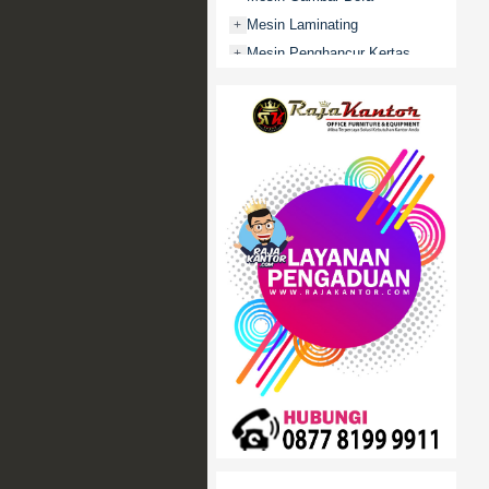
Mesin Laminating
+
Mesin Penghancur Kertas
+
Mesin Penghitung uang
+
Mobile File / Roll O Pack
+
Movitex
Paper Cutter
+
Partisi Kantor
+
Promo
Rak Serbaguna
+
Ranjang Besi
+
Sofa Kantor
+
Springbed
+
White Board / Papan Tulis
+