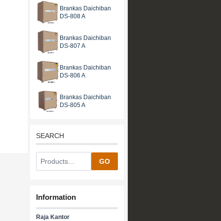
Brankas Daichiban
DS-808 A
Brankas Daichiban
DS-807 A
Brankas Daichiban
DS-806 A
Brankas Daichiban
DS-805 A
SEARCH
GO
Information
Raja Kantor