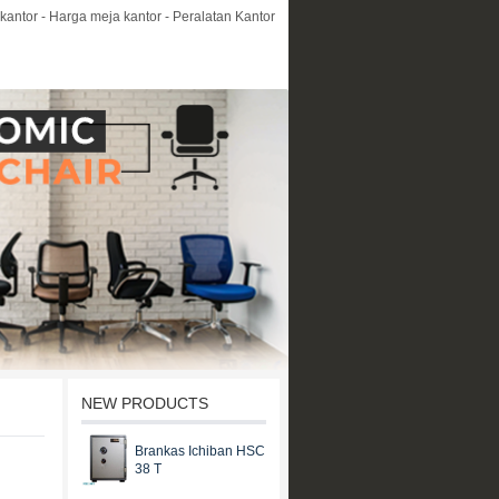
kantor - Harga meja kantor - Peralatan Kantor
NEW PRODUCTS
Brankas Ichiban HSC
38 T