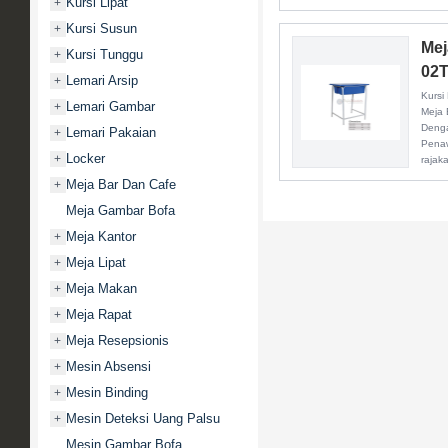
Kursi Lipat
+
Kursi Susun
+
Me
Kursi Tunggu
+
02
Lemari Arsip
+
Kursi
Lemari Gambar
+
Meja 
Denga
Lemari Pakaian
+
Penaw
Locker
+
rajak
Meja Bar Dan Cafe
+
Meja Gambar Bofa
Meja Kantor
+
Meja Lipat
+
Meja Makan
+
Meja Rapat
+
Meja Resepsionis
+
Mesin Absensi
+
Mesin Binding
+
Mesin Deteksi Uang Palsu
+
Mesin Gambar Bofa