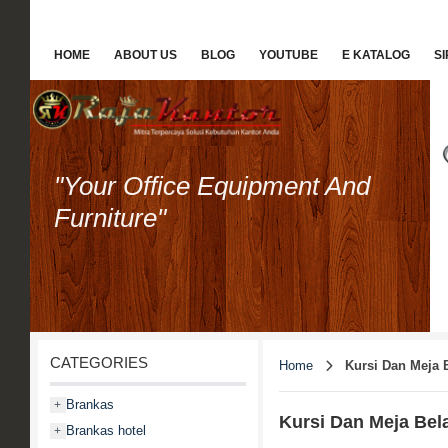
HOME
ABOUT US
BLOG
YOUTUBE
E KATALOG
S
"Your Office Equipment And
Furniture"
CATEGORIES
Home
Kursi Dan Meja B
Brankas
+
Kursi Dan Meja Bela
Brankas hotel
+