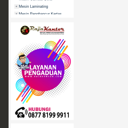
Mesin Laminating
+
Mesin Penghancur Kertas
+
Mesin Penghitung uang
+
Mobile File / Roll O Pack
+
Movitex
Paper Cutter
+
Partisi Kantor
+
Promo
Rak Serbaguna
+
Ranjang Besi
+
Sofa Kantor
+
Springbed
+
White Board / Papan Tulis
+