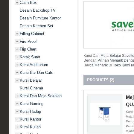
Cash Box
+
Desain Backdrop TV
Desain Furniture Kantor
Desain Kitchen Set
Filling Cabinet
+
Fire Proof
+
Flip Chart
+
Kursi Dan Meja Belajar Savello
Kotak Surat
+
Dengan Pilihan Menarik Denga
Kursi Auditorium
+
Harga Menarik Di Toko Kami ra
Kursi Bar Dan Cafe
+
PRODUCTS (2)
Kursi Belajar
+
Kursi Cinema
Kursi Dan Meja Sekolah
+
Mej
Kursi Gaming
+
QU
Kursi Hadap
+
Kursi
Meja 
Kursi Kantor
+
Denga
Penaw
Kursi Kuliah
+
rajak