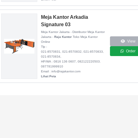
Meja Kantor Arkadia
Signature 03
Meja Kantor Jakarta - Distributor Meja Kantor
Jakarta -
Raja Kantor
Toko Meja Kantor
View
Online
Tlp :
Order
021-8570831, 021-8570832, 021-8570833,
021-8570834,
HP/WA : 0816 136 0607, 082122220503.
087781999910
Email : info@rajakantor.com
Lihat Peta