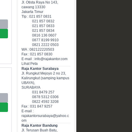
Jl. Otista Raya No 143,
cawang 13330
Jakarta Timur
Tlp : 021 857 0831
021 857 0832
021 857 0833
021 857 0834
0816 136 0607
0877 8199 9910
0821 2222 0503
WA : 082122220503
Fax : 021 857 0830
E-mail : info@rajakantor.com
Lihat Peta
Raja Kantor Surabaya
Jl. Rungkut Mejoyo 2 no 23,
Kalirungkut (samping kampus
UBAYA),
SURABAYA
031 8479 257
0878 5312 0306
0822 4592 3208
Fax : 031 847 9257
E-mail :
rajakantorsurabaya@yahoo.c
om
Raja Kantor Bandung
Jl. Terusan Buah Batu,