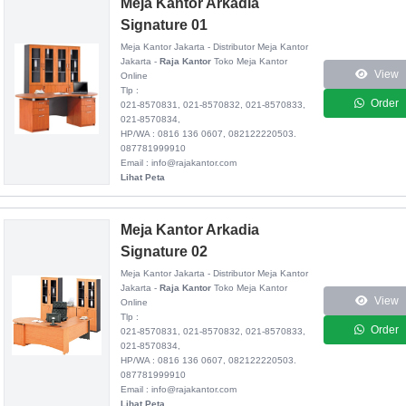
Meja Kantor Arkadia
Signature 01
Meja Kantor Jakarta - Distributor Meja Kantor
Jakarta -
Raja Kantor
Toko Meja Kantor
View
Online
Tlp :
Order
021-8570831, 021-8570832, 021-8570833,
021-8570834,
HP/WA : 0816 136 0607, 082122220503.
087781999910
Email : info@rajakantor.com
Lihat Peta
Meja Kantor Arkadia
Signature 02
Meja Kantor Jakarta - Distributor Meja Kantor
Jakarta -
Raja Kantor
Toko Meja Kantor
View
Online
Tlp :
Order
021-8570831, 021-8570832, 021-8570833,
021-8570834,
HP/WA : 0816 136 0607, 082122220503.
087781999910
Email : info@rajakantor.com
Lihat Peta