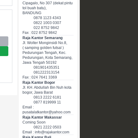
Cipagalo, No 307 (dekat pintu
tol buah batu),
BANDUNG
0878 1123 4343
0822 1003 0307
022 8752 9842
Fax : 022 8752 9842
Raja Kantor Semarang
Jl. Wolter Monginsidi No.8,
( samping golden futsal )
Pedurungan Tengah, Kec.
Pedurungan, Kota Semarang,
Jawa Tengah 50192
081901435351
081222313154
Fax : 024 7641 3369
Raja Kantor Bogor
Jl. KH. Abdullah Bin Nuh kota
bogor, Jawa Barat
0813 2222 6181
0877 819999 11
Email :
pusatalatkantor@yahoo.com
Raja Kantor Makassar
Coming Soon
0821 2222 0503
Email : info@rajakantor.com
Raja Kantor Bali