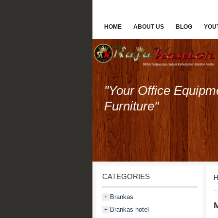
HOME
ABOUT US
BLOG
YOU
"Your Office Equipm
Furniture"
CATEGORIES
H
Brankas
+
M
Brankas hotel
+