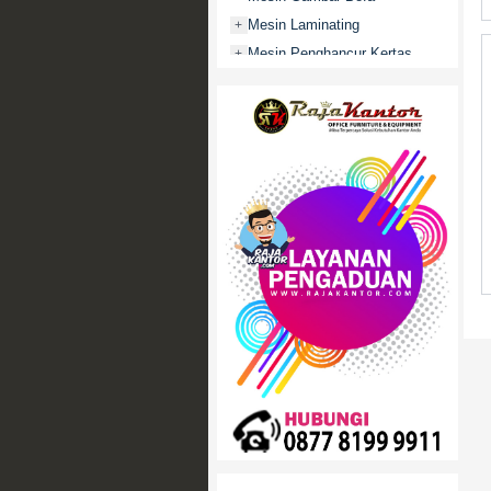
Mesin Laminating
+
Mesin Penghancur Kertas
+
Mesin Penghitung uang
+
Mobile File / Roll O Pack
+
Movitex
Paper Cutter
+
Partisi Kantor
+
Promo
Rak Serbaguna
+
Ranjang Besi
+
Sofa Kantor
+
Springbed
+
White Board / Papan Tulis
+