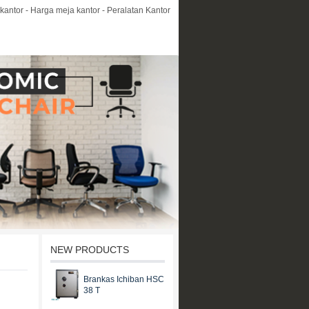
kantor - Harga meja kantor - Peralatan Kantor
NEW PRODUCTS
Brankas Ichiban HSC
38 T