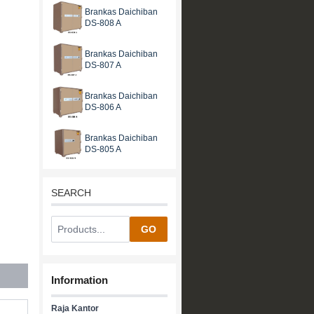
Brankas Daichiban
DS-808 A
Brankas Daichiban
DS-807 A
Brankas Daichiban
DS-806 A
Brankas Daichiban
DS-805 A
SEARCH
GO
Information
Raja Kantor