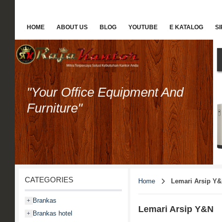
HOME
ABOUT US
BLOG
YOUTUBE
E KATALOG
S
"Your Office Equipment And
Furniture"
CATEGORIES
Home
Lemari Arsip Y
Brankas
+
Lemari Arsip Y&N
Brankas hotel
+