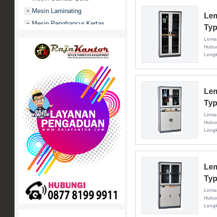
Mesin Laminating
+
Lem
Mesin Penghancur Kertas
+
Typ
Mesin Penghitung uang
+
Lemar
Hubun
Mobile File / Roll O Pack
+
Leng
Movitex
Paper Cutter
+
Partisi Kantor
+
Lem
Promo
Typ
Rak Serbaguna
+
Lemar
Hubun
Ranjang Besi
+
Leng
Sofa Kantor
+
Springbed
+
White Board / Papan Tulis
+
Lem
Typ
Lemar
Hubun
Leng