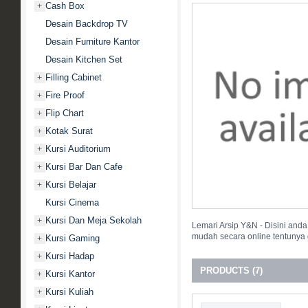
Cash Box
+
Desain Backdrop TV
Desain Furniture Kantor
Desain Kitchen Set
Filling Cabinet
+
Fire Proof
+
Flip Chart
+
Kotak Surat
+
Kursi Auditorium
+
Kursi Bar Dan Cafe
+
Kursi Belajar
+
Kursi Cinema
Kursi Dan Meja Sekolah
+
Lemari Arsip Y&N - Disini and
mudah secara online tentunya 
Kursi Gaming
+
Kursi Hadap
+
PRODUCTS (7)
Kursi Kantor
+
Kursi Kuliah
+