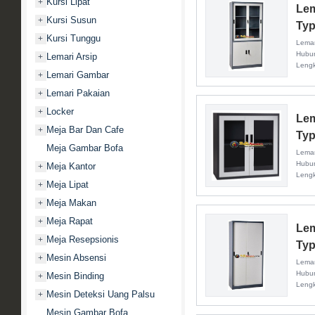
Kursi Lipat
+
Lem
Kursi Susun
+
Typ
Kursi Tunggu
+
Lemar
Hubun
Lemari Arsip
+
Leng
Lemari Gambar
+
Lemari Pakaian
+
Locker
+
Lem
Meja Bar Dan Cafe
+
Typ
Meja Gambar Bofa
Lemar
Hubun
Meja Kantor
+
Leng
Meja Lipat
+
Meja Makan
+
Meja Rapat
+
Lem
Meja Resepsionis
+
Typ
Mesin Absensi
+
Lemar
Hubun
Mesin Binding
+
Leng
Mesin Deteksi Uang Palsu
+
Mesin Gambar Bofa