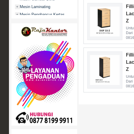
Fil
Mesin Laminating
+
Lac
Mesin Penghancur Kertas
+
Z
Mesin Penghitung uang
+
Untu
Mobile File / Roll O Pack
+
Dari
Movitex
0816
Paper Cutter
+
Partisi Kantor
+
Fil
Promo
Lac
Rak Serbaguna
Z
+
Ranjang Besi
Untu
+
Dari
Sofa Kantor
+
0816
Springbed
+
White Board / Papan Tulis
+