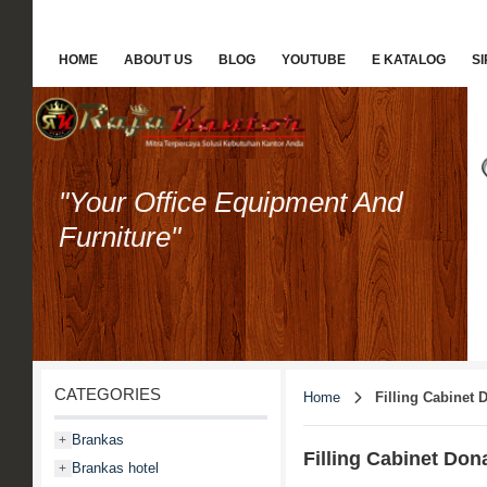
HOME
ABOUT US
BLOG
YOUTUBE
E KATALOG
S
"Your Office Equipment And
Furniture"
CATEGORIES
Home
Filling Cabinet 
Brankas
+
Filling Cabinet Don
Brankas hotel
+