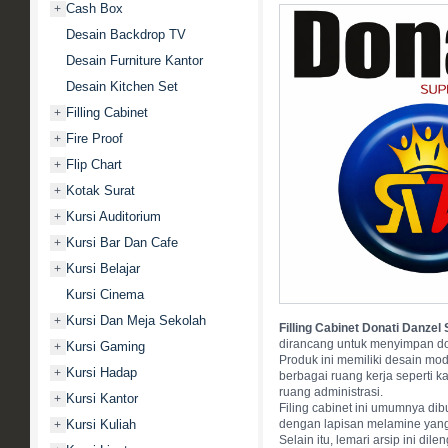
Cash Box
+
Desain Backdrop TV
Desain Furniture Kantor
Desain Kitchen Set
Filling Cabinet
+
Fire Proof
+
Flip Chart
+
Kotak Surat
+
Kursi Auditorium
+
Kursi Bar Dan Cafe
+
Kursi Belajar
+
Kursi Cinema
Kursi Dan Meja Sekolah
+
Filling Cabinet Donati Danzel 
dirancang untuk menyimpan do
Kursi Gaming
+
Produk ini memiliki desain mo
Kursi Hadap
+
berbagai ruang kerja seperti 
ruang administrasi.
Kursi Kantor
+
Filing cabinet ini umumnya dibu
Kursi Kuliah
dengan lapisan melamine yang 
+
Selain itu, lemari arsip ini di