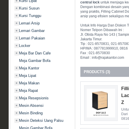
Kursi Lipat
+
central lock
untuk menjaga ke
Dengan kombinasi desain yang 
Kursi Susun
+
yang praktis, Filling Cabinet 
Kursi Tunggu
+
arsip yang efisien sekaligus 
Lemari Arsip
+
Untuk Info Harga Dan Diskon T
Nomer Telpon Dibawah Ini :
Lemari Gambar
+
Jl. Otista Raya No 143 ( Sampi
Lemari Pakaian
+
Jakarta Timur.
Tlp : 021-8570831, 021-85708
Locker
+
HP/WA : 087781999910, 0816
Meja Bar Dan Cafe
Fax : 021-8570830
+
Email : info@rajakantor.com
Meja Gambar Bofa
Meja Kantor
+
PRODUCTS (3)
Meja Lipat
+
Meja Makan
+
Fil
Meja Rapat
+
Lac
Meja Resepsionis
+
Z
Mesin Absensi
+
Untu
Mesin Binding
+
Dari
0816
Mesin Deteksi Uang Palsu
+
Mesin Gambar Bofa