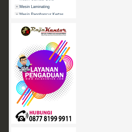
Mesin Laminating
+
Mesin Penghancur Kertas
+
Mesin Penghitung uang
+
Mobile File / Roll O Pack
+
Movitex
Paper Cutter
+
Partisi Kantor
+
Promo
Rak Serbaguna
+
Ranjang Besi
+
Sofa Kantor
+
Springbed
+
White Board / Papan Tulis
+