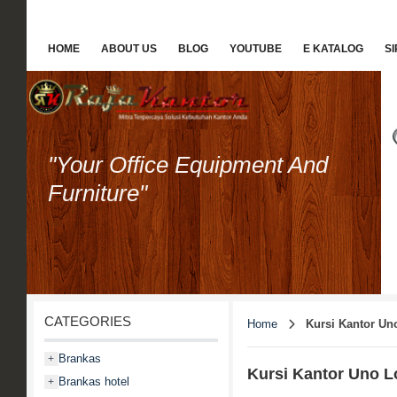
HOME
ABOUT US
BLOG
YOUTUBE
E KATALOG
S
"Your Office Equipment And
Furniture"
CATEGORIES
Home
Kursi Kantor U
Brankas
+
Kursi Kantor Uno 
Brankas hotel
+