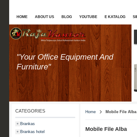
HOME
ABOUT US
BLOG
YOUTUBE
E KATALOG
S
"Your Office Equipment And
Furniture"
CATEGORIES
Home
Mobile File Alba
Brankas
+
Mobile File Alba
Brankas hotel
+