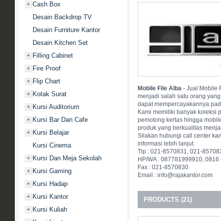
Cash Box
+
Desain Backdrop TV
Desain Furniture Kantor
Desain Kitchen Set
Filling Cabinet
+
Fire Proof
+
Flip Chart
+
Mobile File Alba
- Jual Mobile
Kotak Surat
+
menjadi salah satu orang yang
dapat mempercayakannya pada 
Kursi Auditorium
+
Kami memiliki banyak koleksi p
Kursi Bar Dan Cafe
+
pemotong kertas hingga mobile
produk yang berkualitas menja
Kursi Belajar
+
Silakan hubungi call center ka
informasi lebih lanjut.
Kursi Cinema
Tlp : 021-8570831, 021-85708
Kursi Dan Meja Sekolah
+
HP/WA : 087781999910, 0816
Fax : 021-8570830
Kursi Gaming
+
Email : info@rajakantor.com
Kursi Hadap
+
Kursi Kantor
+
PRODUCTS (21)
Kursi Kuliah
+