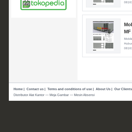
0816
Mob
MF
Mobil
Hubun
0816
Home
|
Contact us
|
Terms and conditions of use
|
About Us
|
Our Clients
Distributor Alat Kantor — Meja Gambar — Mesin Absensi