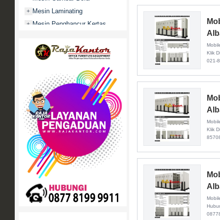
Mesin Laminating
+
Mob
Mesin Penghancur Kertas
+
Alb
Mesin Penghitung uang
+
Mobil
Mobile File / Roll O Pack
+
Klik 
021-
Movitex
Paper Cutter
+
Partisi Kantor
+
Mob
Promo
Alb
Rak Serbaguna
+
Mobil
Ranjang Besi
+
Klik D
8570
Sofa Kantor
+
Springbed
+
White Board / Papan Tulis
+
Mob
Alb
Mobil
Hubun
0877