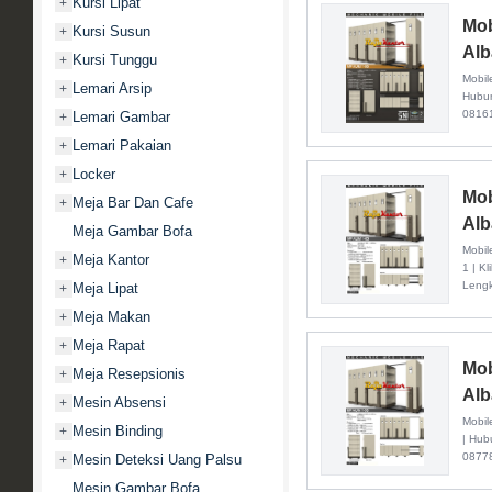
Kursi Lipat
+
Mob
Kursi Susun
+
Alb
Kursi Tunggu
+
Mobil
Lemari Arsip
+
Hubu
0816
Lemari Gambar
+
Lemari Pakaian
+
Locker
+
Mob
Meja Bar Dan Cafe
+
Alb
Meja Gambar Bofa
Mobil
Meja Kantor
+
1 | Kl
Leng
Meja Lipat
+
Meja Makan
+
Meja Rapat
+
Mob
Meja Resepsionis
+
Alb
Mesin Absensi
+
Mobil
Mesin Binding
+
|
Hub
0877
Mesin Deteksi Uang Palsu
+
Mesin Gambar Bofa