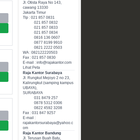
Jl. Otista Raya No 143,
cawang 13330
Jakarta Timur
Tlp : 021 857 0831
021 857 0832
021 857 0833
021 857 0834
0816 136 0607
0877 8199 9910
0821 2222 0503
WA : 082122220503
Fax : 021 857 0830
E-mail : info@rajakantor.com
Lihat Peta
Raja Kantor Surabaya
Jl. Rungkut Mejoyo 2 no 23,
Kalirungkut (samping kampus
UBAYA),
SURABAYA
031 8479 257
0878 5312 0306
0822 4592 3208
Fax : 031 847 9257
E-mail :
rajakantorsurabaya@yahoo.c
om
Raja Kantor Bandung
Jl. Terusan Buah Batu,