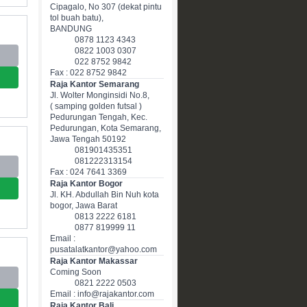
Cipagalo, No 307 (dekat pintu
tol buah batu),
BANDUNG
0878 1123 4343
0822 1003 0307
022 8752 9842
Fax : 022 8752 9842
Raja Kantor Semarang
Jl. Wolter Monginsidi No.8,
( samping golden futsal )
Pedurungan Tengah, Kec.
Pedurungan, Kota Semarang,
Jawa Tengah 50192
081901435351
081222313154
Fax : 024 7641 3369
Raja Kantor Bogor
Jl. KH. Abdullah Bin Nuh kota
bogor, Jawa Barat
0813 2222 6181
0877 819999 11
Email :
pusatalatkantor@yahoo.com
Raja Kantor Makassar
Coming Soon
0821 2222 0503
Email : info@rajakantor.com
Raja Kantor Bali