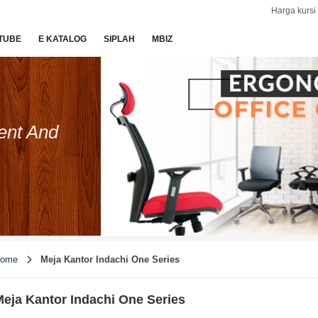
Harga kursi 
TUBE
E KATALOG
SIPLAH
MBIZ
ent And
ome
Meja Kantor Indachi One Series
eja Kantor Indachi One Series