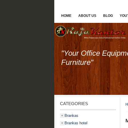
HOME
ABOUT US
BLOG
YOU
"Your Office Equipm
Furniture"
CATEGORIES
H
Brankas
+
M
Brankas hotel
+