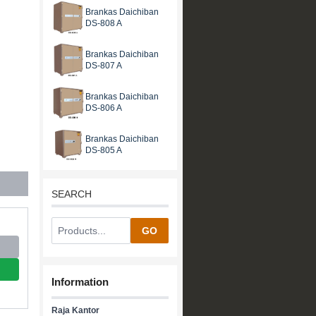
Brankas Daichiban
DS-808 A
Brankas Daichiban
DS-807 A
Brankas Daichiban
DS-806 A
Brankas Daichiban
DS-805 A
SEARCH
GO
Information
Raja Kantor