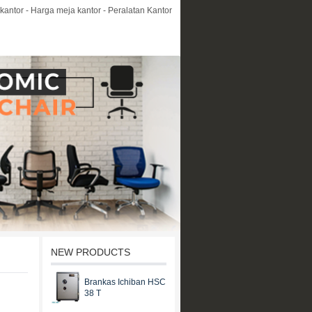
kantor - Harga meja kantor - Peralatan Kantor
NEW PRODUCTS
Brankas Ichiban HSC
38 T