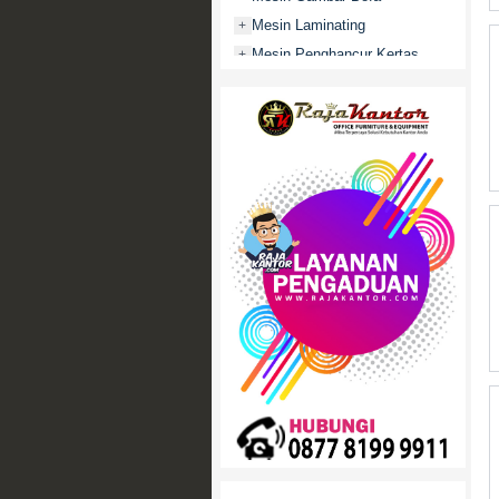
Mesin Laminating
+
Mesin Penghancur Kertas
+
Mesin Penghitung uang
+
Mobile File / Roll O Pack
+
Movitex
Paper Cutter
+
Partisi Kantor
+
Promo
Rak Serbaguna
+
Ranjang Besi
+
Sofa Kantor
+
Springbed
+
White Board / Papan Tulis
+