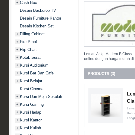
Cash Box
+
Desain Backdrop TV
Desain Furniture Kantor
Desain Kitchen Set
Filling Cabinet
+
Fire Proof
+
Flip Chart
+
Lemari Arsip Modera B Class -
Kotak Surat
+
online dengan harga murah di
Kursi Auditorium
+
Kursi Bar Dan Cafe
+
PRODUCTS (3)
Kursi Belajar
+
Kursi Cinema
Lem
Kursi Dan Meja Sekolah
+
Cla
Kursi Gaming
+
Lemar
Kursi Hadap
+
Hubun
Leng
Kursi Kantor
+
Kursi Kuliah
+