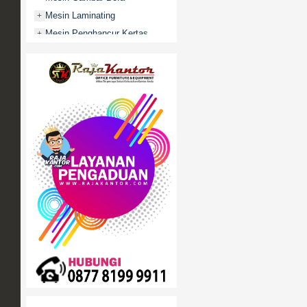
Mesin Laminating
+
Mesin Penghancur Kertas
+
Mesin Penghitung uang
+
Mobile File / Roll O Pack
+
Movitex
Paper Cutter
+
Partisi Kantor
+
Promo
Rak Serbaguna
+
Ranjang Besi
+
Sofa Kantor
+
Springbed
+
White Board / Papan Tulis
+