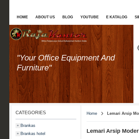
HOME
ABOUT US
BLOG
YOUTUBE
E KATALOG
S
"Your Office Equipment And
Furniture"
CATEGORIES
Home
Lemari Arsip Mo
Brankas
+
Lemari Arsip Moder
Brankas hotel
+