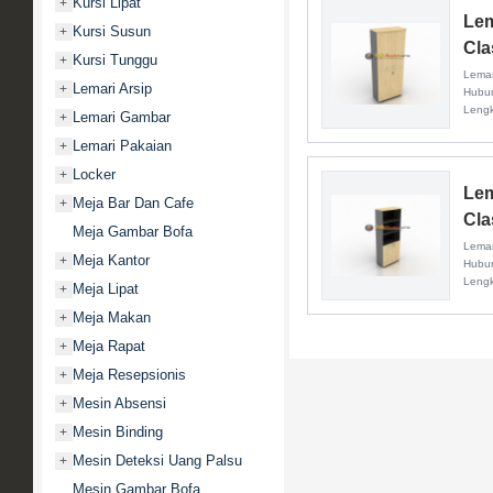
Kursi Lipat
+
Lem
Kursi Susun
+
Cla
Kursi Tunggu
+
Lemar
Lemari Arsip
+
Hubun
Leng
Lemari Gambar
+
Lemari Pakaian
+
Locker
+
Lem
Meja Bar Dan Cafe
+
Cla
Meja Gambar Bofa
Lemar
Meja Kantor
+
Hubun
Leng
Meja Lipat
+
Meja Makan
+
Meja Rapat
+
Meja Resepsionis
+
Mesin Absensi
+
Mesin Binding
+
Mesin Deteksi Uang Palsu
+
Mesin Gambar Bofa