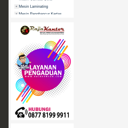
Mesin Laminating
+
Mesin Penghancur Kertas
+
Mesin Penghitung uang
+
Mobile File / Roll O Pack
+
Movitex
Paper Cutter
+
Partisi Kantor
+
Promo
Rak Serbaguna
+
Ranjang Besi
+
Sofa Kantor
+
Springbed
+
White Board / Papan Tulis
+