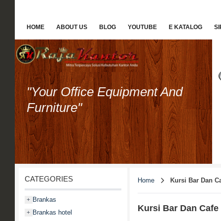
HOME
ABOUT US
BLOG
YOUTUBE
E KATALOG
S
"Your Office Equipment And
Furniture"
CATEGORIES
Home
Kursi Bar Dan C
Brankas
+
Kursi Bar Dan Cafe
Brankas hotel
+