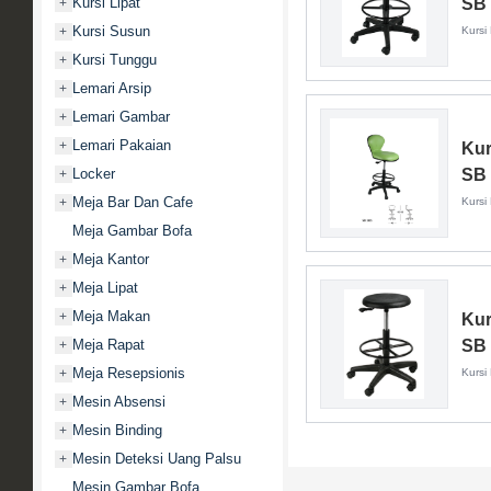
Kursi Lipat
SB 
+
Kursi Susun
+
Kursi
Kursi Tunggu
+
Lemari Arsip
+
Lemari Gambar
+
Lemari Pakaian
+
Kur
Locker
SB
+
Meja Bar Dan Cafe
+
Kursi
Meja Gambar Bofa
Meja Kantor
+
Meja Lipat
+
Meja Makan
+
Kur
Meja Rapat
SB 
+
Meja Resepsionis
+
Kursi
Mesin Absensi
+
Mesin Binding
+
Mesin Deteksi Uang Palsu
+
Mesin Gambar Bofa