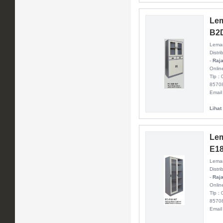
Lem
B2
Lemar
Distri
-
Raja
Onlin
Tlp :
8570
Email
Lihat
Lem
E18
Lemar
Distri
-
Raja
Onlin
Tlp :
8570
Email