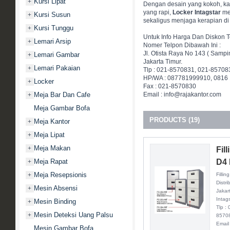
Kursi Lipat
+
Dengan desain yang kokoh, kap
yang rapi,
Locker Intagstar
men
Kursi Susun
+
sekaligus menjaga kerapian di 
Kursi Tunggu
+
Untuk Info Harga Dan Diskon T
Lemari Arsip
+
Nomer Telpon Dibawah Ini :
Jl. Otista Raya No 143 ( Sampi
Lemari Gambar
+
Jakarta Timur.
Lemari Pakaian
+
Tlp : 021-8570831, 021-85708
HP/WA : 087781999910, 0816
Locker
+
Fax : 021-8570830
Meja Bar Dan Cafe
Email : info@rajakantor.com
+
Meja Gambar Bofa
PRODUCTS (19)
Meja Kantor
+
Meja Lipat
+
Meja Makan
+
Fil
Meja Rapat
D4 
+
Meja Resepsionis
+
Filli
Distri
Mesin Absensi
+
Jakar
Intag
Mesin Binding
+
Tlp :
Mesin Deteksi Uang Palsu
+
8570
Email
Mesin Gambar Bofa