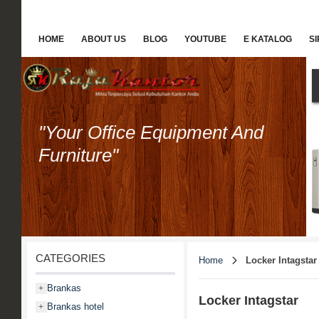
HOME
ABOUT US
BLOG
YOUTUBE
E KATALOG
S
"Your Office Equipment And
Furniture"
CATEGORIES
Home
Locker Intagstar
Brankas
+
Locker Intagstar
Brankas hotel
+