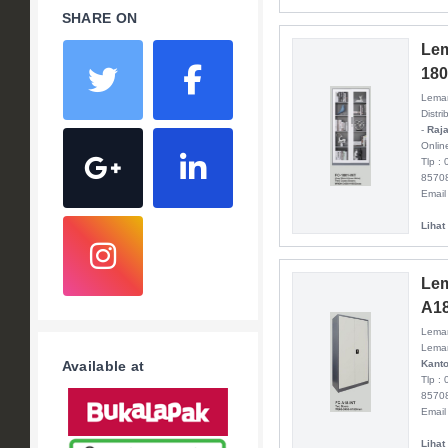
SHARE ON
Lem
180
Lemar
Distri
-
Raja
Onlin
Tlp :
8570
Email
Lihat
Lem
A18
Lemar
Lemar
Kanto
Available at
Tlp :
8570
Email
Lihat