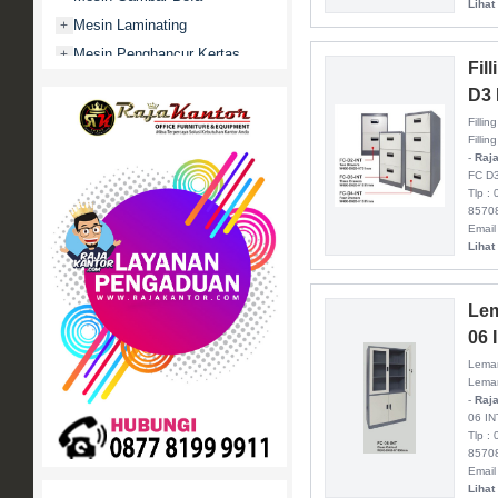
Lihat
Mesin Laminating
+
Mesin Penghancur Kertas
+
Fil
Mesin Penghitung uang
+
D3 
Mobile File / Roll O Pack
+
Fillin
Movitex
Filli
-
Raja
Paper Cutter
+
FC D3
Tlp :
Partisi Kantor
+
8570
Promo
Email
Lihat
Rak Serbaguna
+
Ranjang Besi
+
Lem
Sofa Kantor
+
06 
Springbed
+
Lemari
White Board / Papan Tulis
+
Lemar
-
Raja
06 IN
Tlp :
8570
Email
Lihat