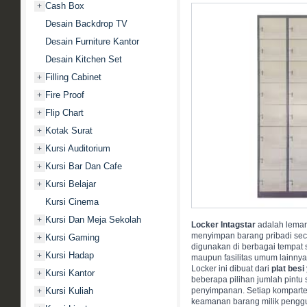
Cash Box
+
Desain Backdrop TV
Desain Furniture Kantor
Desain Kitchen Set
Filling Cabinet
+
Fire Proof
+
Flip Chart
+
Kotak Surat
+
Kursi Auditorium
+
Kursi Bar Dan Cafe
+
Kursi Belajar
+
Kursi Cinema
Kursi Dan Meja Sekolah
+
Locker Intagstar
adalah lemari
menyimpan barang pribadi sec
Kursi Gaming
+
digunakan di berbagai tempat s
Kursi Hadap
+
maupun fasilitas umum lainnya
Locker ini dibuat dari
plat besi
Kursi Kantor
+
beberapa pilihan jumlah pintu s
Kursi Kuliah
penyimpanan. Setiap kompart
+
keamanan barang milik pengg