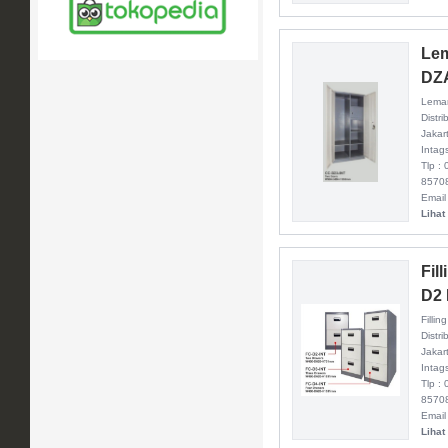
Lem
DZ
Lemar
Distr
Jakar
Intag
Tlp :
8570
Email
Lihat
Fil
D2 
Filli
Distri
Jakar
Intag
Tlp :
8570
Email
Lihat