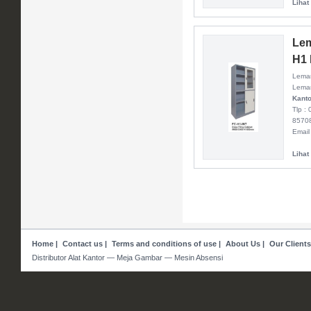
Lihat
Lem
H1 
Lemar
Lemar
Kanto
Tlp :
8570
Email
Lihat
Home
|
Contact us
|
Terms and conditions of use
|
About Us
|
Our Clients
Distributor Alat Kantor — Meja Gambar — Mesin Absensi