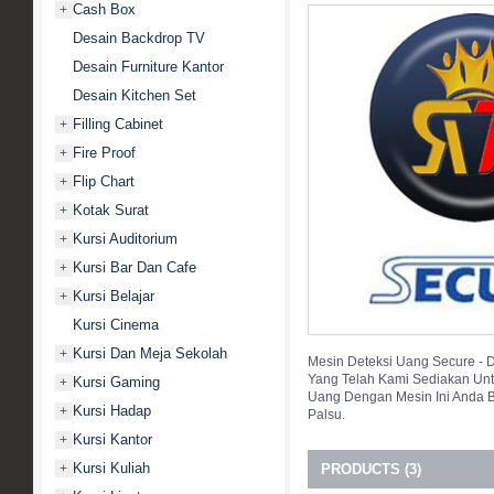
Cash Box
+
Desain Backdrop TV
Desain Furniture Kantor
Desain Kitchen Set
Filling Cabinet
+
Fire Proof
+
Flip Chart
+
Kotak Surat
+
Kursi Auditorium
+
Kursi Bar Dan Cafe
+
Kursi Belajar
+
Kursi Cinema
Kursi Dan Meja Sekolah
+
Mesin Deteksi Uang Secure - D
Yang Telah Kami Sediakan U
Kursi Gaming
+
Uang Dengan Mesin Ini Anda B
Kursi Hadap
+
Palsu.
Kursi Kantor
+
Kursi Kuliah
+
PRODUCTS (3)