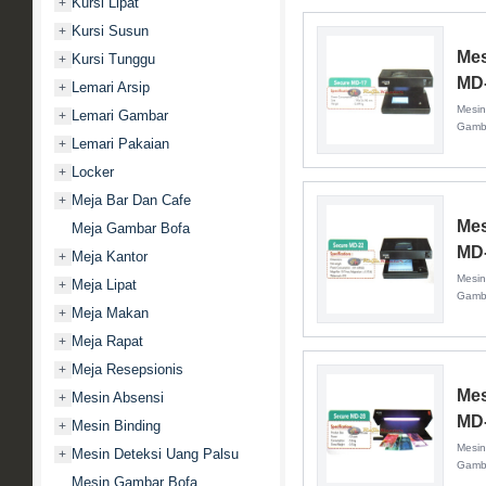
Kursi Lipat
+
Kursi Susun
+
Mes
Kursi Tunggu
+
MD
Lemari Arsip
+
Mesin
Lemari Gambar
+
Gamba
Lemari Pakaian
+
Locker
+
Meja Bar Dan Cafe
+
Mes
Meja Gambar Bofa
MD
Meja Kantor
+
Mesin
Meja Lipat
+
Gamba
Meja Makan
+
Meja Rapat
+
Meja Resepsionis
+
Mes
Mesin Absensi
+
MD
Mesin Binding
+
Mesin
Mesin Deteksi Uang Palsu
+
Gamba
Mesin Gambar Bofa