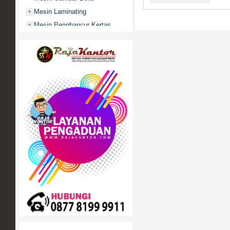
Mesin Laminating
+
Mesin Penghancur Kertas
+
Mesin Penghitung uang
+
Mobile File / Roll O Pack
+
Movitex
Paper Cutter
+
Partisi Kantor
+
Promo
Rak Serbaguna
+
Ranjang Besi
+
Sofa Kantor
+
Springbed
+
White Board / Papan Tulis
+