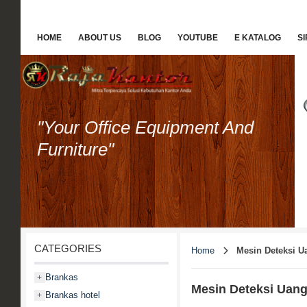
HOME
ABOUT US
BLOG
YOUTUBE
E KATALOG
S
"Your Office Equipment And
Furniture"
CATEGORIES
Home
Mesin Deteksi U
Brankas
+
Mesin Deteksi Uang
Brankas hotel
+