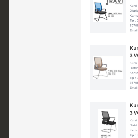
Kursi
Distr
Kanto
Tlp :
8570
Email
Kur
3 
Kursi
Distr
Kanto
Tlp :
8570
Email
Kur
3 
Kursi
Distr
Kanto
Tlp :