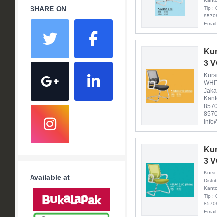
Kanto
SHARE ON
Tlp :
8570
Email
Kur
3 
Kurs
WHIT
Jaka
Kant
8570
8570
info
Kur
3 
Kursi
Available at
Distr
Kanto
Tlp :
8570
Email