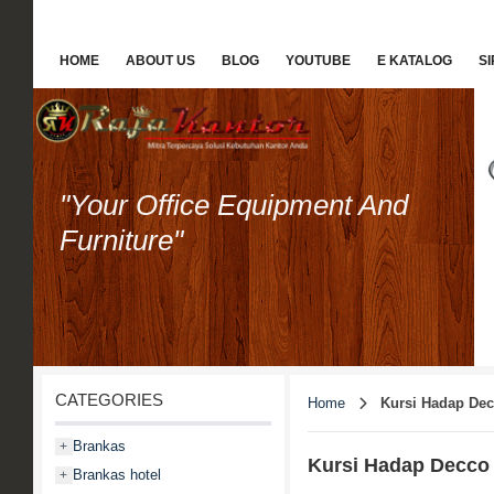
HOME
ABOUT US
BLOG
YOUTUBE
E KATALOG
S
"Your Office Equipment And
Furniture"
CATEGORIES
Home
Kursi Hadap De
Brankas
+
Kursi Hadap Decco
Brankas hotel
+