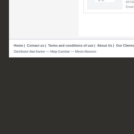
8570
Email
Home
|
Contact us
|
Terms and conditions of use
|
About Us
|
Our Clients
Distributor Alat Kantor — Meja Gambar — Mesin Absensi