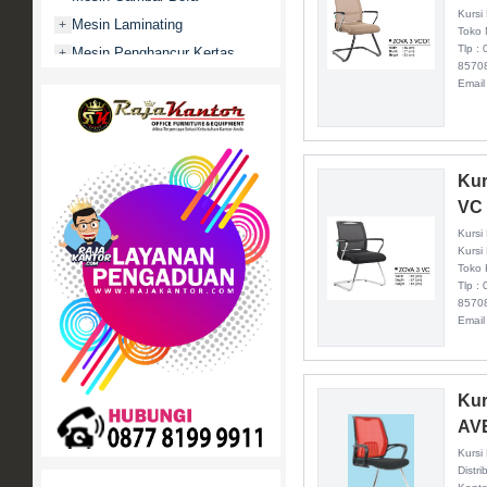
Kursi
Mesin Laminating
+
Toko 
Tlp :
Mesin Penghancur Kertas
+
8570
Mesin Penghitung uang
+
Email
Mobile File / Roll O Pack
+
Movitex
Paper Cutter
+
Kur
Partisi Kantor
+
VC
Promo
Kursi
Rak Serbaguna
+
Kursi
Toko
Ranjang Besi
+
Tlp :
8570
Sofa Kantor
+
Email
Springbed
+
White Board / Papan Tulis
+
Kur
AV
Kursi
Distr