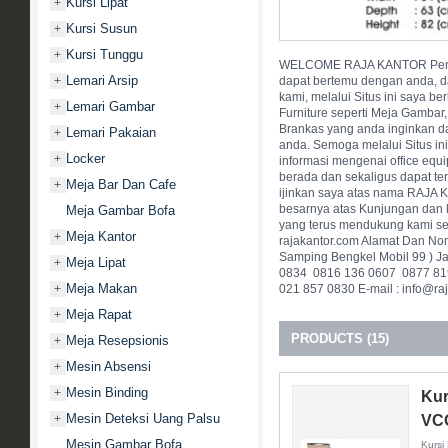
Kursi Lipat
+
Kursi Susun
+
Kursi Tunggu
+
WELCOME RAJA KANTOR Pengun
Lemari Arsip
+
dapat bertemu dengan anda, da
kami, melalui Situs ini saya 
Lemari Gambar
+
Furniture seperti Meja Gambar, 
Brankas yang anda inginkan d
Lemari Pakaian
+
anda. Semoga melalui Situs i
Locker
+
informasi mengenai office equ
berada dan sekaligus dapat te
Meja Bar Dan Cafe
+
ijinkan saya atas nama RAJA
besarnya atas Kunjungan dan 
Meja Gambar Bofa
yang terus mendukung kami sel
Meja Kantor
+
rajakantor.com Alamat Dan Nome
Samping Bengkel Mobil 99 ) Jak
Meja Lipat
+
0834  0816 136 0607  0877 8
Meja Makan
+
021 857 0830 E-mail : info@raj
Meja Rapat
+
PRODUCTS (15)
Meja Resepsionis
+
Mesin Absensi
+
Mesin Binding
+
Kur
Mesin Deteksi Uang Palsu
+
VC
Mesin Gambar Bofa
Kursi