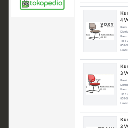
Kur
4 
Kurs
Distr
Kanto
Tlp :
8570
Email
Kur
3 
Kurs
Distr
Kanto
Tlp :
8570
Email
Kur
3 