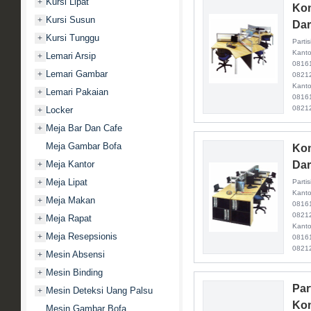
Kursi Lipat
+
Kon
Kursi Susun
+
Dar
Kursi Tunggu
+
Parti
Kanto
Lemari Arsip
+
0816
Lemari Gambar
+
08212
Kanto
Lemari Pakaian
+
0816
0821
Locker
+
Meja Bar Dan Cafe
+
Meja Gambar Bofa
Kon
Meja Kantor
Dar
+
Meja Lipat
+
Parti
Kanto
Meja Makan
+
0816
08212
Meja Rapat
+
Kanto
Meja Resepsionis
+
0816
0821
Mesin Absensi
+
Mesin Binding
+
Par
Mesin Deteksi Uang Palsu
+
Kon
Mesin Gambar Bofa