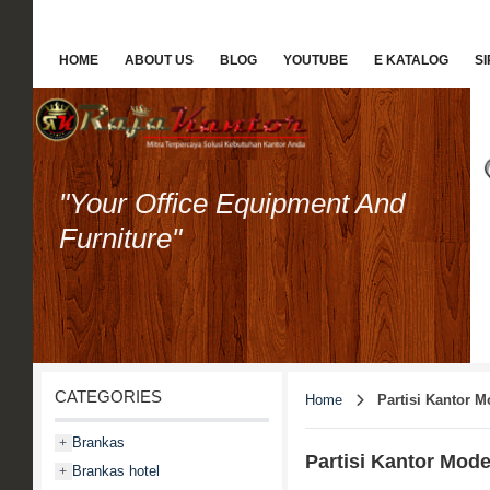
HOME
ABOUT US
BLOG
YOUTUBE
E KATALOG
S
"Your Office Equipment And
Furniture"
CATEGORIES
Home
Partisi Kantor M
Brankas
+
Partisi Kantor Mode
Brankas hotel
+