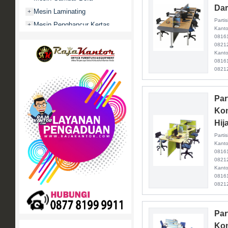
Dar
Mesin Laminating
+
Parti
Mesin Penghancur Kertas
+
Kanto
0816
Mesin Penghitung uang
+
08212
Mobile File / Roll O Pack
+
Kanto
0816
Movitex
0821
Paper Cutter
+
Partisi Kantor
+
Par
Promo
Kon
Rak Serbaguna
+
Hij
Ranjang Besi
+
Parti
Sofa Kantor
+
Kanto
0816
Springbed
+
08212
Kanto
White Board / Papan Tulis
+
0816
0821
Par
Kon