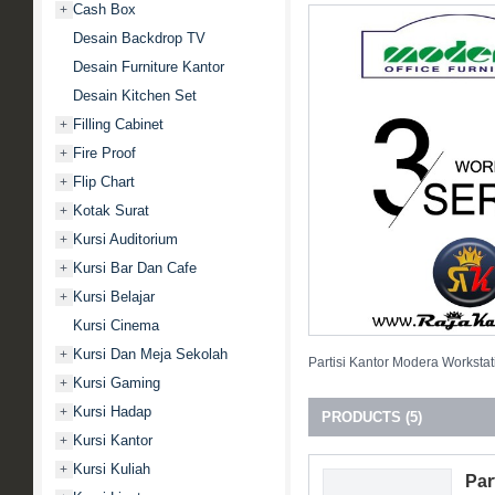
Cash Box
+
Desain Backdrop TV
Desain Furniture Kantor
Desain Kitchen Set
Filling Cabinet
+
Fire Proof
+
Flip Chart
+
Kotak Surat
+
Kursi Auditorium
+
Kursi Bar Dan Cafe
+
Kursi Belajar
+
Kursi Cinema
Kursi Dan Meja Sekolah
+
Partisi Kantor Modera Workstat
Kursi Gaming
+
Kursi Hadap
+
PRODUCTS (5)
Kursi Kantor
+
Kursi Kuliah
+
Par