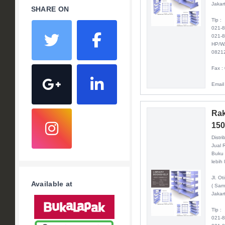
Jakar
SHARE ON
Tlp :
021-
021-
HP/W
0821
Fax :
Email
Rak
150
Distri
Jual 
Buku 
lebih 
Jl. O
Available at
( Sam
Jakar
Tlp :
021-