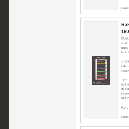
Email
Rak
180
Distri
Jual 
Buku 
lebih 
Jl. O
( Sam
Jakar
Tlp :
021-
021-
HP/W
0821
Fax :
Email