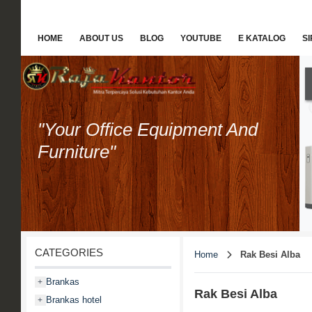
HOME
ABOUT US
BLOG
YOUTUBE
E KATALOG
S
"Your Office Equipment And
Furniture"
CATEGORIES
Home
Rak Besi Alba
Brankas
+
Rak Besi Alba
Brankas hotel
+