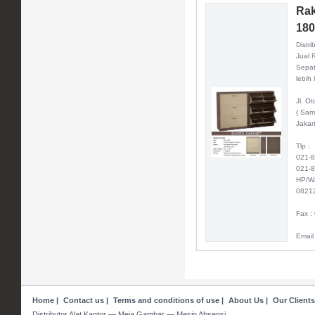
Rak
18
Distri
Jual 
Sepat
lebih 
Jl. O
( Sam
Jakar
Tlp :
021-
021-
HP/W
0821
Fax :
Email
Home
|
Contact us
|
Terms and conditions of use
|
About Us
|
Our Clients
Distributor Alat Kantor — Meja Gambar — Mesin Absensi