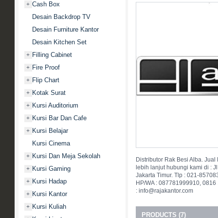
Cash Box
+
Desain Backdrop TV
Desain Furniture Kantor
Desain Kitchen Set
Filling Cabinet
+
Fire Proof
+
Flip Chart
+
Kotak Surat
+
Kursi Auditorium
+
Kursi Bar Dan Cafe
+
Kursi Belajar
+
Kursi Cinema
Kursi Dan Meja Sekolah
+
Distributor Rak Besi Alba. Jual
lebih lanjut hubungi kami di : 
Kursi Gaming
+
Jakarta Timur. Tlp : 021-857
Kursi Hadap
+
HP/WA : 087781999910, 0816 
: info@rajakantor.com
Kursi Kantor
+
Kursi Kuliah
+
PRODUCTS (7)