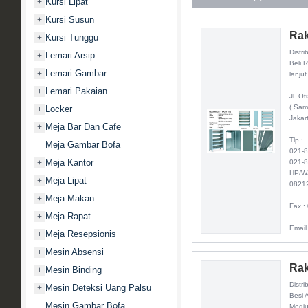
Kursi Lipat
+
Kursi Susun
+
Rak
Kursi Tunggu
+
Distri
Lemari Arsip
+
Beli 
Lemari Gambar
+
lanjut
Lemari Pakaian
+
Jl. O
( Sam
Locker
+
Jakar
Meja Bar Dan Cafe
+
Tlp :
Meja Gambar Bofa
021-
Meja Kantor
+
021-
HP/W
Meja Lipat
+
0821
Meja Makan
+
Fax :
Meja Rapat
+
Email
Meja Resepsionis
+
Mesin Absensi
+
Rak
Mesin Binding
+
Distri
Mesin Deteksi Uang Palsu
+
Besi 
Mesin Gambar Bofa
Mediu