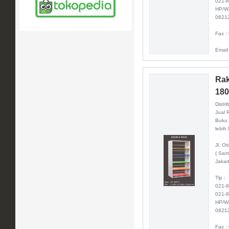
021-
HP/W
0821
Fax :
Email
Rak
180
Distri
Jual 
Buku 
lebih 
Jl. O
( Sam
Jakar
Tlp :
021-
021-
HP/W
0821
Fax :