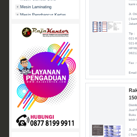
kami d
Mesin Laminating
+
Jl. O
Mesin Penghancur Kertas
+
( Sam
Mesin Penghitung uang
+
Jakar
Mobile File / Roll O Pack
+
Tlp :
Movitex
021-
021-
Paper Cutter
+
HP/W
0821
Partisi Kantor
+
Promo
Fax :
Rak Serbaguna
+
Email
Ranjang Besi
+
Sofa Kantor
+
Rak
Springbed
+
150
White Board / Papan Tulis
+
Distri
Jual 
Buku 
lebih 
Jl. O
( Sam