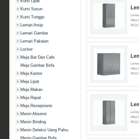
Kursi Lipat
+
Lem
Kursi Susun
+
Lemar
Kursi Tunggu
+
Alba 
Lemari Arsip
+
8511
Lemari Gambar
+
Lemari Pakaian
+
Locker
+
Lem
Meja Bar Dan Cafe
+
Lemar
Meja Gambar Bofa
Alba 
Meja Kantor
+
8511
Meja Lipat
+
Meja Makan
+
Meja Rapat
+
Lem
Meja Resepsionis
+
Lemar
Mesin Absensi
+
Alba 
Mesin Binding
+
8511
Mesin Deteksi Uang Palsu
+
Mesin Gambar Bofa