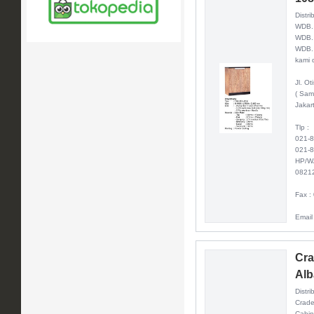
Distri
WDB
WDB. 
WDB. 
kami d
Jl. O
( Sam
Jakar
Tlp :
021-
021-
HP/W
0821
Fax :
Email
Cra
Alb
Distri
Crade
Cabin