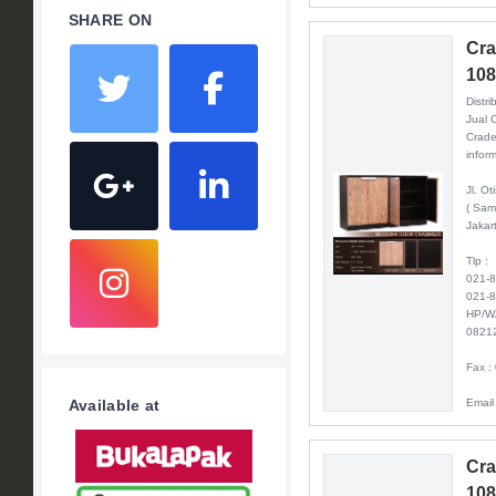
SHARE ON
Cra
10
Distri
Jual 
Crade
inform
Jl. O
( Sam
Jakar
Tlp :
021-
021-
HP/W
0821
Fax :
Email
Available at
Cra
10