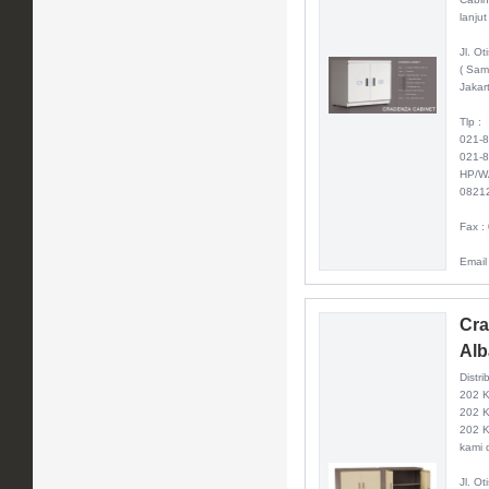
lanjut
Jl. O
( Sam
Jakar
Tlp :
021-
021-
HP/W
0821
Fax :
Email
Cra
Alb
Distri
202 
202 K
202 K
kami d
Jl. O