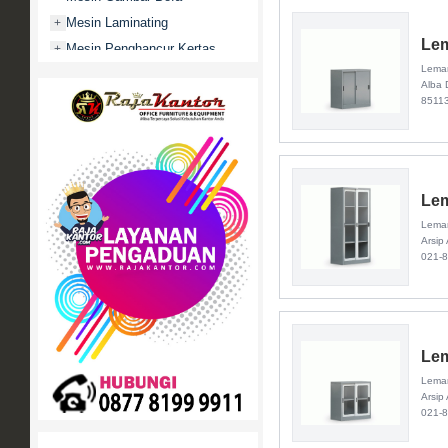
Mesin Laminating
+
Lem
Mesin Penghancur Kertas
+
Lemar
Mesin Penghitung uang
+
Alba 
Mobile File / Roll O Pack
+
8511
Movitex
Paper Cutter
+
Partisi Kantor
+
Lem
Promo
Lemar
Rak Serbaguna
+
Arsip
Ranjang Besi
+
021-
Sofa Kantor
+
Springbed
+
White Board / Papan Tulis
+
Lem
Lemar
Arsip
021-