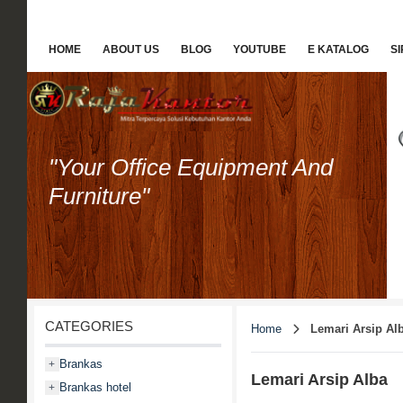
HOME
ABOUT US
BLOG
YOUTUBE
E KATALOG
S
"Your Office Equipment And
Furniture"
CATEGORIES
Home
Lemari Arsip Al
Brankas
+
Lemari Arsip Alba
Brankas hotel
+