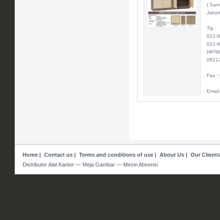
( Sam
Jakar
Tlp :
021-
021-
HP/W
0821
Fax :
Email
Home
|
Contact us
|
Terms and conditions of use
|
About Us
|
Our Clients
Distributor Alat Kantor — Meja Gambar — Mesin Absensi