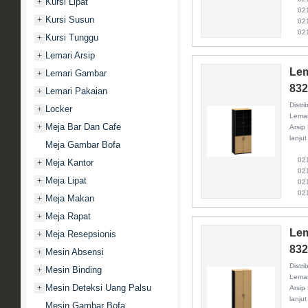
Kursi Lipat
+
021 
Kursi Susun
+
021 
021
Kursi Tunggu
+
Lemari Arsip
+
Lem
Lemari Gambar
+
83
Lemari Pakaian
+
Distri
Locker
+
Lemar
Meja Bar Dan Cafe
+
Arsip
lanjut
Meja Gambar Bofa
021 
Meja Kantor
+
021 
Meja Lipat
+
021 
021
Meja Makan
+
Meja Rapat
+
Lem
Meja Resepsionis
+
83
Mesin Absensi
+
Distri
Mesin Binding
+
Lemar
Mesin Deteksi Uang Palsu
+
Arsip
lanjut
Mesin Gambar Bofa