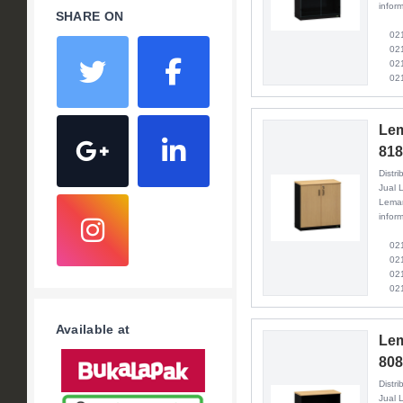
inform
SHARE ON
021 
021 
021 
021
Lem
81
Distri
Jual 
Lemar
inform
021 
021 
021 
021
Available at
Lem
80
Distri
Jual 