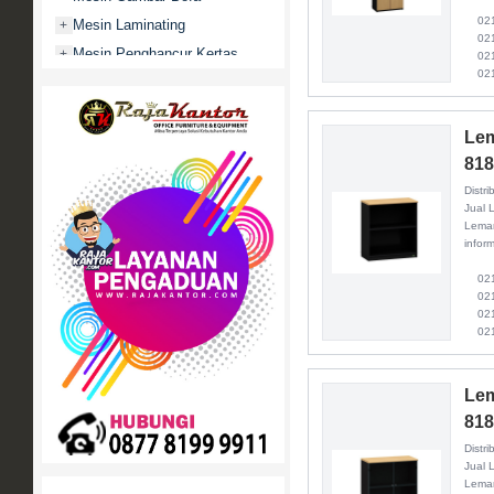
021 
Mesin Laminating
+
021 
Mesin Penghancur Kertas
+
021 
021
Mesin Penghitung uang
+
Mobile File / Roll O Pack
+
Lem
Movitex
81
Paper Cutter
+
Distri
Partisi Kantor
+
Jual 
Promo
Lemar
inform
Rak Serbaguna
+
021 
Ranjang Besi
+
021 
Sofa Kantor
+
021 
021
Springbed
+
White Board / Papan Tulis
+
Lem
81
Distri
Jual 
Lemar