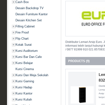
Cash Box
+
Desain Backdrop TV
Desain Furniture Kantor
Desain Kitchen Set
Filling Cabinet
+
Fire Proof
+
Flip Chart
+
Distributor Lemari Arsip Euro. 
Kotak Surat
+
informasi lebih lanjut hubung
/ 0877 81999 910 021 857083
Kursi Auditorium
+
Kursi Bar Dan Cafe
+
PRODUCTS (9)
Kursi Belajar
+
Kursi Cinema
Lem
Kursi Dan Meja Sekolah
+
83
Kursi Gaming
+
Distri
Kursi Hadap
+
Lemar
Kursi Kantor
+
Arsip
lanjut
Kursi Kuliah
+
021 