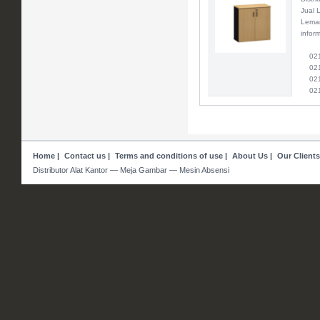
Jual 
Lemar
inform
021 
021 
021 
021
Home
|
Contact us
|
Terms and conditions of use
|
About Us
|
Our Clients
Distributor Alat Kantor — Meja Gambar — Mesin Absensi