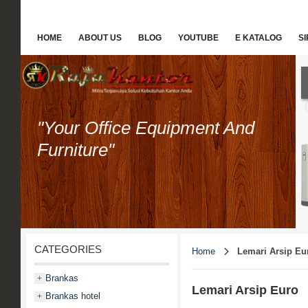
HOME
ABOUT US
BLOG
YOUTUBE
E KATALOG
S
"Your Office Equipment And
Furniture"
CATEGORIES
Home
Lemari Arsip Eu
Brankas
+
Lemari Arsip Euro
Brankas hotel
+