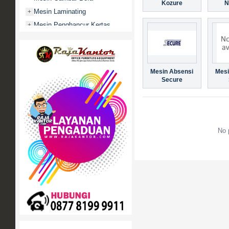
Kozure
N
Mesin Laminating
+
Mesin Penghancur Kertas
+
Mesin Penghitung uang
+
Mobile File / Roll O Pack
+
Movitex
Mesin Absensi
Mesi
Paper Cutter
+
Secure
Partisi Kantor
+
Promo
Rak Serbaguna
+
No 
Ranjang Besi
+
Sofa Kantor
+
Springbed
+
White Board / Papan Tulis
+