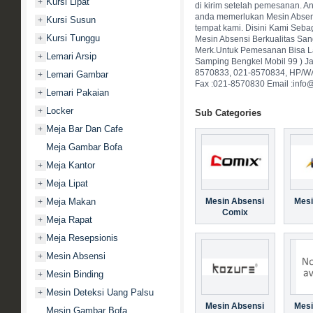
Kursi Lipat
+
di kirim setelah pemesanan. And
anda memerlukan Mesin Absens
Kursi Susun
+
tempat kami. Disini Kami Sebag
Kursi Tunggu
+
Mesin Absensi Berkualitas Sa
Merk.Untuk Pemesanan Bisa La
Lemari Arsip
+
Samping Bengkel Mobil 99 ) Ja
8570833, 021-8570834, HP/W
Lemari Gambar
+
Fax :021-8570830 Email :info
Lemari Pakaian
+
Locker
+
Sub Categories
Meja Bar Dan Cafe
+
Meja Gambar Bofa
Meja Kantor
+
Meja Lipat
+
Meja Makan
Mesin Absensi
Mesi
+
Comix
Meja Rapat
+
Meja Resepsionis
+
Mesin Absensi
+
Mesin Binding
+
Mesin Deteksi Uang Palsu
+
Mesin Absensi
Mesi
Mesin Gambar Bofa