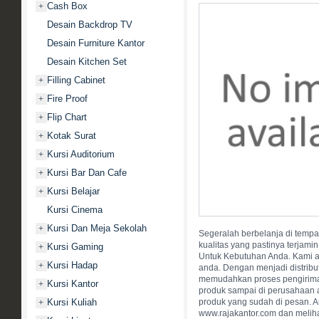
Cash Box
+
Desain Backdrop TV
Desain Furniture Kantor
Desain Kitchen Set
Filling Cabinet
+
Fire Proof
+
Flip Chart
+
Kotak Surat
+
Kursi Auditorium
+
Kursi Bar Dan Cafe
+
Kursi Belajar
+
Kursi Cinema
Kursi Dan Meja Sekolah
+
Segeralah berbelanja di temp
kualitas yang pastinya terja
Kursi Gaming
+
Untuk Kebutuhan Anda. Kami a
Kursi Hadap
+
anda. Dengan menjadi distribut
memudahkan proses pengiriman
Kursi Kantor
+
produk sampai di perusahaan 
Kursi Kuliah
produk yang sudah di pesan. 
+
www.rajakantor.com dan meliha