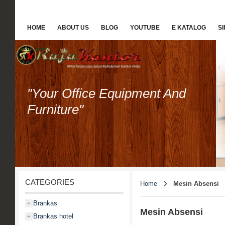
HOME
ABOUT US
BLOG
YOUTUBE
E KATALOG
S
"Your Office Equipment And
Furniture"
CATEGORIES
Home
Mesin Absensi
Brankas
+
Mesin Absensi
Brankas hotel
+