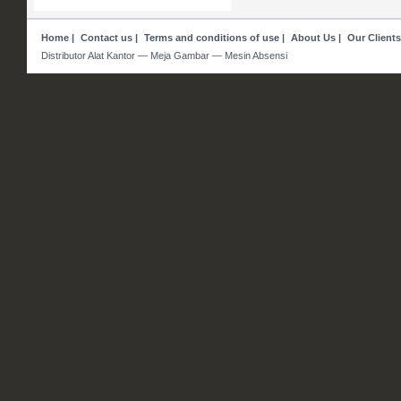
Home
|
Contact us
|
Terms and conditions of use
|
About Us
|
Our Clients
Distributor Alat Kantor — Meja Gambar — Mesin Absensi