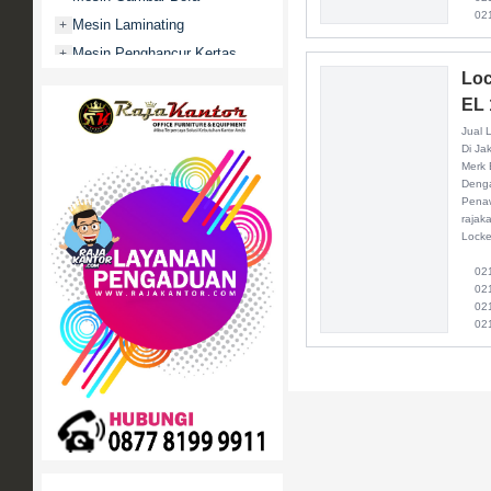
021
Mesin Laminating
+
Mesin Penghancur Kertas
+
Loc
Mesin Penghitung uang
+
EL 
Mobile File / Roll O Pack
+
Jual 
Movitex
Di Ja
Paper Cutter
+
Merk 
Denga
Partisi Kantor
+
Penaw
rajak
Promo
Locke
Rak Serbaguna
+
021 
Ranjang Besi
+
021 
021 
Sofa Kantor
+
021
Springbed
+
White Board / Papan Tulis
+