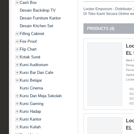
Cash Box
+
Locker Emporium - Distributor
Desain Backdrop TV
Di Toko Kami Secara Online w
Desain Furniture Kantor
Desain Kitchen Set
PRODUCTS (4)
Filling Cabinet
+
Fire Proof
+
Loc
Flip Chart
+
EL 
Kotak Surat
+
Merk 
Kursi Auditorium
+
Denga
Penaw
Kursi Bar Dan Cafe
+
rajak
Locke
Kursi Belajar
+
Kursi Cinema
021 
021 
Kursi Dan Meja Sekolah
+
021 
Kursi Gaming
+
021
Kursi Hadap
+
Kursi Kantor
+
Loc
Kursi Kuliah
+
EL 