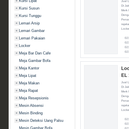
Kursi Lipat
+
Jual 
Di Ja
Kursi Susun
+
Merk 
Denga
Kursi Tunggu
+
Penaw
Lemari Arsip
+
rajak
Locke
Lemari Gambar
+
Lemari Pakaian
+
021 
021 
Locker
+
021 
021
Meja Bar Dan Cafe
+
Meja Gambar Bofa
Meja Kantor
Loc
+
EL 
Meja Lipat
+
Jual 
Meja Makan
+
Di Ja
Meja Rapat
+
Merk 
Denga
Meja Resepsionis
+
Penaw
Mesin Absensi
+
rajak
Locke
Mesin Binding
+
021 
Mesin Deteksi Uang Palsu
+
021 
Mesin Gambar Bofa
021 