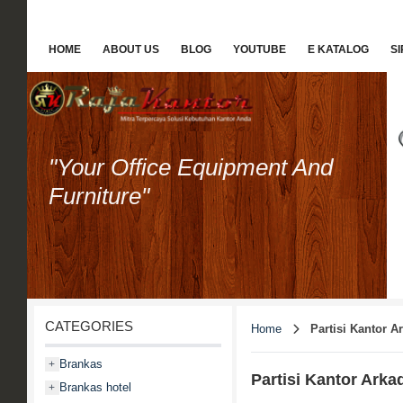
HOME
ABOUT US
BLOG
YOUTUBE
E KATALOG
S
"Your Office Equipment And
Furniture"
CATEGORIES
Home
Partisi Kantor A
Brankas
+
Partisi Kantor Arka
Brankas hotel
+