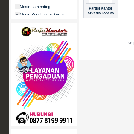
Mesin Laminating
+
Partisi Kantor
Arkadia Topeka
Mesin Penghancur Kertas
+
Mesin Penghitung uang
+
Mobile File / Roll O Pack
+
Movitex
No 
Paper Cutter
+
Partisi Kantor
+
Promo
Rak Serbaguna
+
Ranjang Besi
+
Sofa Kantor
+
Springbed
+
White Board / Papan Tulis
+