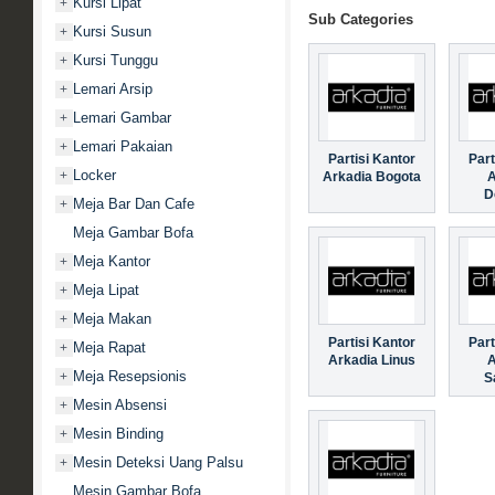
Kursi Lipat
+
Sub Categories
Kursi Susun
+
Kursi Tunggu
+
Lemari Arsip
+
Lemari Gambar
+
Lemari Pakaian
+
Partisi Kantor
Part
Locker
+
Arkadia Bogota
A
D
Meja Bar Dan Cafe
+
Meja Gambar Bofa
Meja Kantor
+
Meja Lipat
+
Meja Makan
+
Partisi Kantor
Part
Meja Rapat
+
Arkadia Linus
A
Meja Resepsionis
+
S
Mesin Absensi
+
Mesin Binding
+
Mesin Deteksi Uang Palsu
+
Mesin Gambar Bofa