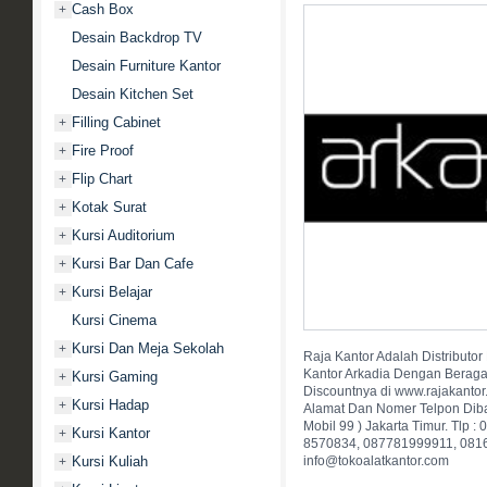
Cash Box
+
Desain Backdrop TV
Desain Furniture Kantor
Desain Kitchen Set
Filling Cabinet
+
Fire Proof
+
Flip Chart
+
Kotak Surat
+
Kursi Auditorium
+
Kursi Bar Dan Cafe
+
Kursi Belajar
+
Kursi Cinema
Kursi Dan Meja Sekolah
+
Raja Kantor Adalah Distributor 
Kantor Arkadia Dengan Berag
Kursi Gaming
+
Discountnya di www.rajakantor
Kursi Hadap
+
Alamat Dan Nomer Telpon Dibaw
Mobil 99 ) Jakarta Timur. Tlp
Kursi Kantor
+
8570834, 087781999911, 0816 
Kursi Kuliah
info@tokoalatkantor.com
+