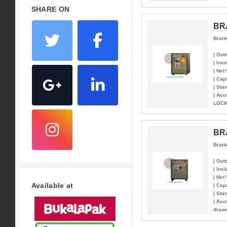
SHARE ON
BR
Brank
| Out
| Ins
| Net
| Cap
| Sta
| Ac
LOC
BR
Brank
| Out
| Ins
| Net
Available at
| Cap
| Sta
| Acc
drawe