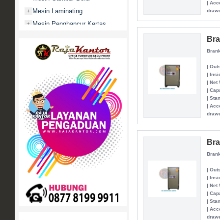
| Acc
Mesin Laminating
+
drawe
Mesin Penghancur Kertas
+
Mesin Penghitung uang
+
Bra
Mobile File / Roll O Pack
+
Brank
Movitex
| Out
Paper Cutter
+
| Ins
| Net
Partisi Kantor
+
| Cap
| Sta
Promo
| Acc
Rak Serbaguna
+
drawe
Ranjang Besi
+
Sofa Kantor
+
Bra
Springbed
+
Brank
White Board / Papan Tulis
+
| Out
| Ins
| Net
| Cap
| Sta
| Acc
drawe