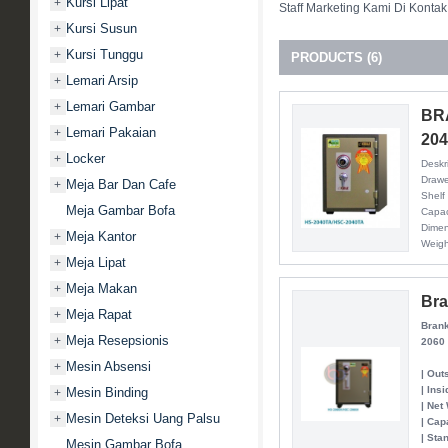
Kursi Lipat
+
Staff Marketing Kami Di Kontak
Kursi Susun
+
Kursi Tunggu
+
PRODUCTS (6)
Lemari Arsip
+
Lemari Gambar
+
BR
Lemari Pakaian
+
20
Locker
+
Deskr
Drawe
Meja Bar Dan Cafe
+
Shelf
Meja Gambar Bofa
Capac
Dime
Meja Kantor
+
Weigh
Meja Lipat
+
Meja Makan
+
Bra
Meja Rapat
+
Brank
Meja Resepsionis
+
2060
Mesin Absensi
+
| Out
| Ins
Mesin Binding
+
| Net
Mesin Deteksi Uang Palsu
+
| Cap
| Sta
Mesin Gambar Bofa