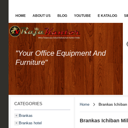
HOME
ABOUT US
BLOG
YOUTUBE
E KATALOG
S
"Your Office Equipment And
Furniture"
CATEGORIES
Home
Brankas Ichiban
Brankas
+
Brankas Ichiban Mi
Brankas hotel
+