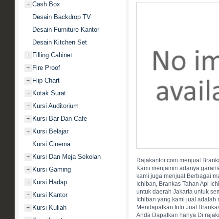
Cash Box
+
Desain Backdrop TV
Desain Furniture Kantor
Desain Kitchen Set
Filling Cabinet
+
Fire Proof
+
Flip Chart
+
Kotak Surat
+
Kursi Auditorium
+
Kursi Bar Dan Cafe
+
Kursi Belajar
+
Kursi Cinema
Kursi Dan Meja Sekolah
+
Rajakantor.com menjual Branka
Kami menjamin adanya garansi r
Kursi Gaming
+
kami juga menjual Berbagai ma
Kursi Hadap
+
Ichiban, Brankas Tahan Api Ic
untuk daerah Jakarta untuk se
Kursi Kantor
+
Ichiban yang kami jual adalah 
Kursi Kuliah
Mendapatkan Info Jual Brankas
+
Anda Dapatkan hanya Di raja