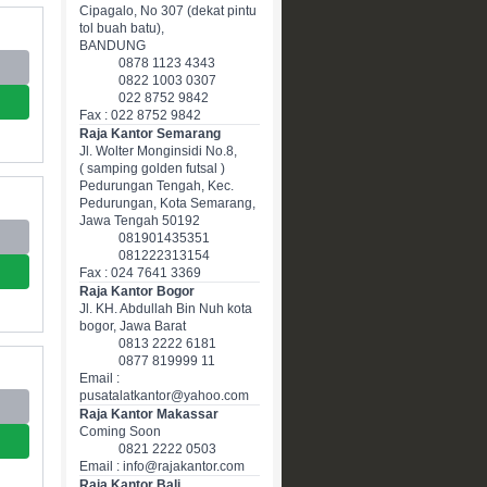
Cipagalo, No 307 (dekat pintu
tol buah batu),
BANDUNG
0878 1123 4343
0822 1003 0307
022 8752 9842
Fax : 022 8752 9842
Raja Kantor Semarang
Jl. Wolter Monginsidi No.8,
( samping golden futsal )
Pedurungan Tengah, Kec.
Pedurungan, Kota Semarang,
Jawa Tengah 50192
081901435351
081222313154
Fax : 024 7641 3369
Raja Kantor Bogor
Jl. KH. Abdullah Bin Nuh kota
bogor, Jawa Barat
0813 2222 6181
0877 819999 11
Email :
pusatalatkantor@yahoo.com
Raja Kantor Makassar
Coming Soon
0821 2222 0503
Email : info@rajakantor.com
Raja Kantor Bali