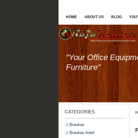
HOME
ABOUT US
BLOG
YOU
"Your Office Equipm
Furniture"
CATEGORIES
H
Brankas
+
F
Brankas hotel
+