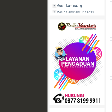
Mesin Laminating
+
Mesin Penghancur Kertas
+
Mesin Penghitung uang
+
Mobile File / Roll O Pack
+
Movitex
Paper Cutter
+
Partisi Kantor
+
Promo
Rak Serbaguna
+
Ranjang Besi
+
Sofa Kantor
+
Springbed
+
White Board / Papan Tulis
+