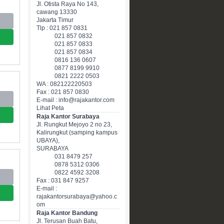
Jl. Otista Raya No 143,
cawang 13330
Jakarta Timur
Tlp : 021 857 0831
021 857 0832
021 857 0833
021 857 0834
0816 136 0607
0877 8199 9910
0821 2222 0503
WA : 082122220503
Fax : 021 857 0830
E-mail : info@rajakantor.com
Lihat Peta
Raja Kantor Surabaya
Jl. Rungkut Mejoyo 2 no 23,
Kalirungkut (samping kampus
UBAYA),
SURABAYA
031 8479 257
0878 5312 0306
0822 4592 3208
Fax : 031 847 9257
E-mail :
rajakantorsurabaya@yahoo.c
om
Raja Kantor Bandung
Jl. Terusan Buah Batu,