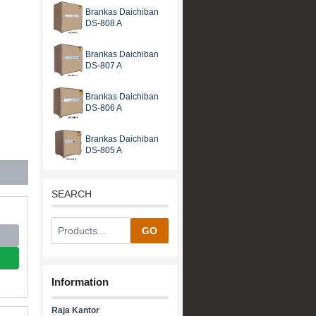
Brankas Daichiban
DS-808 A
Brankas Daichiban
DS-807 A
Brankas Daichiban
DS-806 A
Brankas Daichiban
DS-805 A
SEARCH
GO
Information
Raja Kantor