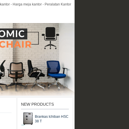
kantor - Harga meja kantor - Peralatan Kantor
NEW PRODUCTS
Brankas Ichiban HSC
38 T