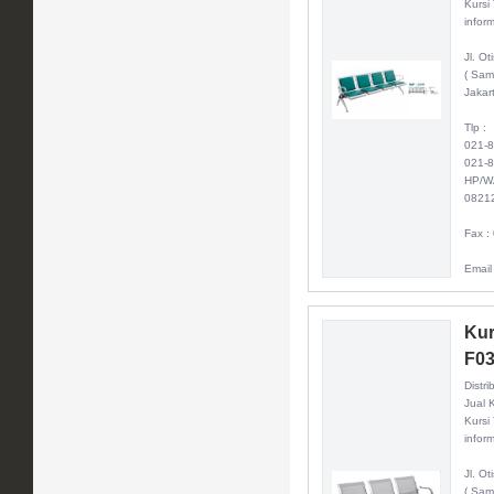
Kursi
inform
Jl. O
( Sam
Jakar
Tlp :
021-
021-
HP/W
0821
Fax :
Email
Kur
F0
Distri
Jual 
Kursi
inform
Jl. O
( Sam