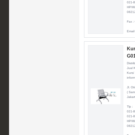
021-
HP/W
0821
Fax :
Email
Kur
G0
Distri
Jual 
Kursi
inform
Jl. O
( Sam
Jakar
Tlp :
021-
021-
HP/W
0821