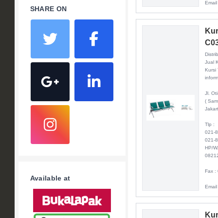
Email
SHARE ON
Kur
C0
Distri
Jual 
Kursi
inform
Jl. O
( Sam
Jakar
Tlp :
021-
021-
HP/W
0821
Fax :
Available at
Email
Kur