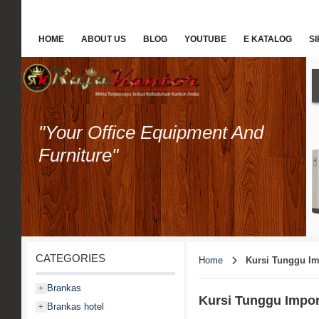
HOME
ABOUT US
BLOG
YOUTUBE
E KATALOG
S
"Your Office Equipment And
Furniture"
CATEGORIES
Home
Kursi Tunggu Im
Brankas
+
Kursi Tunggu Impor
Brankas hotel
+