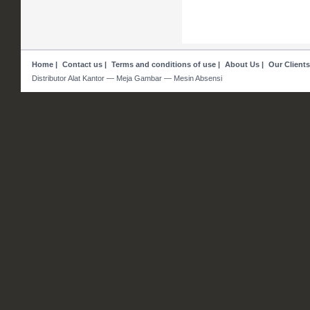
Home
|
Contact us
|
Terms and conditions of use
|
About Us
|
Our Clients
Distributor Alat Kantor — Meja Gambar — Mesin Absensi