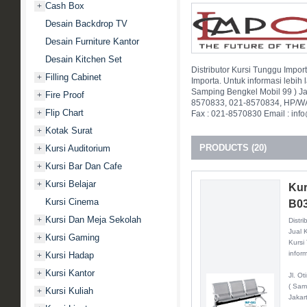
Cash Box
+
Desain Backdrop TV
Desain Furniture Kantor
Desain Kitchen Set
Distributor Kursi Tunggu Impor
Filling Cabinet
+
Importa. Untuk informasi lebih l
Samping Bengkel Mobil 99 ) Ja
Fire Proof
+
8570833, 021-8570834, HP/WA
Flip Chart
+
Fax : 021-8570830 Email : inf
Kotak Surat
+
PRODUCTS (20)
Kursi Auditorium
+
Kursi Bar Dan Cafe
+
Kursi Belajar
+
Kur
Kursi Cinema
B0
Kursi Dan Meja Sekolah
+
Distri
Jual 
Kursi Gaming
+
Kursi
inform
Kursi Hadap
+
Kursi Kantor
+
Jl. O
( Sam
Kursi Kuliah
+
Jakar