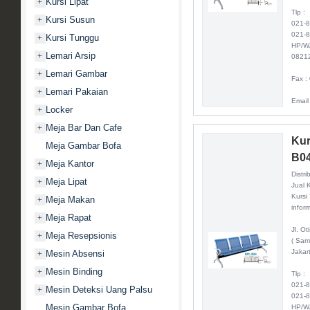
Kursi Lipat
+
Tlp :
Kursi Susun
+
021-
021-
Kursi Tunggu
+
HP/W
Lemari Arsip
+
0821
Lemari Gambar
+
Fax :
Lemari Pakaian
+
Email
Locker
+
Meja Bar Dan Cafe
+
Kur
Meja Gambar Bofa
B0
Meja Kantor
+
Distri
Meja Lipat
+
Jual 
Kursi
Meja Makan
+
inform
Meja Rapat
+
Jl. O
Meja Resepsionis
+
( Sam
Jakar
Mesin Absensi
+
Mesin Binding
+
Tlp :
021-
Mesin Deteksi Uang Palsu
+
021-
Mesin Gambar Bofa
HP/W