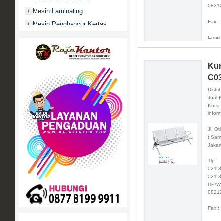
0821
Mesin Laminating
+
Fax :
Mesin Penghancur Kertas
+
Mesin Penghitung uang
+
Email
Mobile File / Roll O Pack
+
Movitex
Kur
Paper Cutter
+
C0
Partisi Kantor
+
Distri
Jual 
Promo
Kursi
Rak Serbaguna
inform
+
Ranjang Besi
+
Jl. O
( Sam
Sofa Kantor
+
Jakar
Springbed
+
Tlp :
White Board / Papan Tulis
+
021-
021-
HP/W
0821
Fax :