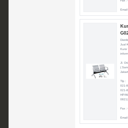
Fax :
Email
Kur
G0
Distri
Jual 
Kursi
inform
Jl. O
( Sam
Jakar
Tlp :
021-
021-
HP/W
0821
Fax :
Email