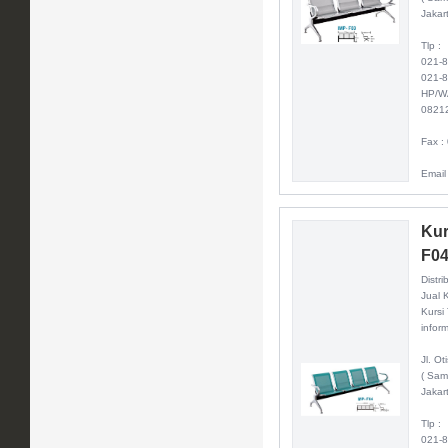
Jakar
Tlp :
021-
021-
HP/W
0821
Fax :
Email
Kur
F0
Distri
Jual 
Kursi
inform
Jl. O
( Sam
Jakar
Tlp :
021-