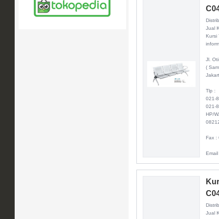
C0
Distri
Jual 
Kursi
inform
Jl. O
( Sam
Jakar
Tlp :
021-
021-
HP/W
0821
Fax :
Email
Kur
C0
Distri
Jual 