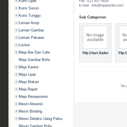
Kursi Lipat
+
Fax : 021 857 0830
E-mail : info@rajakantor.com
Kursi Susun
+
Kursi Tunggu
+
Sub Categories
Lemari Arsip
+
Lemari Gambar
+
Lemari Pakaian
+
Locker
+
Meja Bar Dan Cafe
+
Flip Chart Daiko
Flip 
Meja Gambar Bofa
Meja Kantor
+
Meja Lipat
+
Meja Makan
+
No 
Meja Rapat
+
Meja Resepsionis
+
Mesin Absensi
+
Mesin Binding
+
Mesin Deteksi Uang Palsu
+
Mesin Gambar Bofa