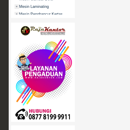
Mesin Laminating
+
Mesin Penghancur Kertas
+
Mesin Penghitung uang
+
Mobile File / Roll O Pack
+
Movitex
Paper Cutter
+
Partisi Kantor
+
Promo
Rak Serbaguna
+
Ranjang Besi
+
Sofa Kantor
+
Springbed
+
White Board / Papan Tulis
+