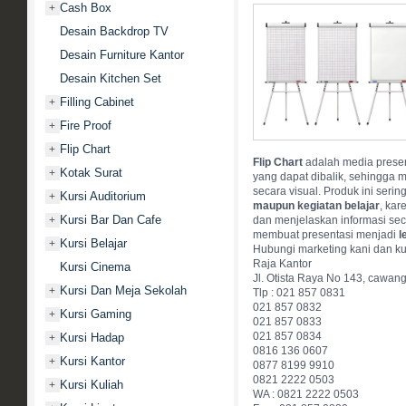
Cash Box
+
Desain Backdrop TV
Desain Furniture Kantor
Desain Kitchen Set
Filling Cabinet
+
Fire Proof
+
Flip Chart
+
Flip Chart
adalah media presen
Kotak Surat
+
yang dapat dibalik, sehingga 
secara visual. Produk ini seri
Kursi Auditorium
+
maupun kegiatan belajar
, ka
Kursi Bar Dan Cafe
+
dan menjelaskan informasi se
membuat presentasi menjadi
l
Kursi Belajar
+
Hubungi marketing kani dan ku
Raja Kantor
Kursi Cinema
Jl. Otista Raya No 143, cawan
Kursi Dan Meja Sekolah
+
Tlp : 021 857 0831
021 857 0832
Kursi Gaming
+
021 857 0833
021 857 0834
Kursi Hadap
+
0816 136 0607
Kursi Kantor
+
0877 8199 9910
0821 2222 0503
Kursi Kuliah
+
WA : 0821 2222 0503