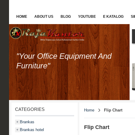
HOME
ABOUT US
BLOG
YOUTUBE
E KATALOG
S
"Your Office Equipment And
Furniture"
CATEGORIES
Home
Flip Chart
Brankas
+
Flip Chart
Brankas hotel
+