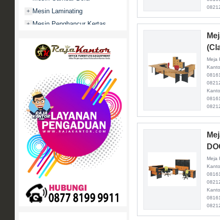
0821
Mesin Laminating
+
Mesin Penghancur Kertas
+
Mej
Mesin Penghitung uang
+
(Cl
Mobile File / Roll O Pack
+
Meja 
Movitex
Kanto
Paper Cutter
+
0816
08212
Partisi Kantor
+
Kanto
0816
Promo
0821
Rak Serbaguna
+
Ranjang Besi
+
Mej
Sofa Kantor
+
DOC
Springbed
+
Meja 
White Board / Papan Tulis
+
Kanto
0816
08212
Kanto
0816
0821