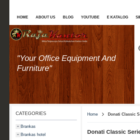
HOME
ABOUT US
BLOG
YOUTUBE
E KATALOG
S
"Your Office Equipment And
Furniture"
CATEGORIES
Home
Donati Classic S
Brankas
+
Donati Classic Seri
Brankas hotel
+