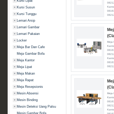
Kursi Lipat
+
08212
Kanto
Kursi Susun
+
0816
Kursi Tunggu
+
0821
Lemari Arsip
+
Lemari Gambar
+
Mej
Lemari Pakaian
+
(Cl
Locker
+
Meja 
Kanto
Meja Bar Dan Cafe
+
0816
Meja Gambar Bofa
08212
Kanto
Meja Kantor
+
0816
0821
Meja Lipat
+
Meja Makan
+
Meja Rapat
+
Mej
Meja Resepsionis
(Cl
+
Mesin Absensi
+
Meja 
Kanto
Mesin Binding
+
0816
08212
Mesin Deteksi Uang Palsu
+
Kanto
Mesin Gambar Bofa
0816