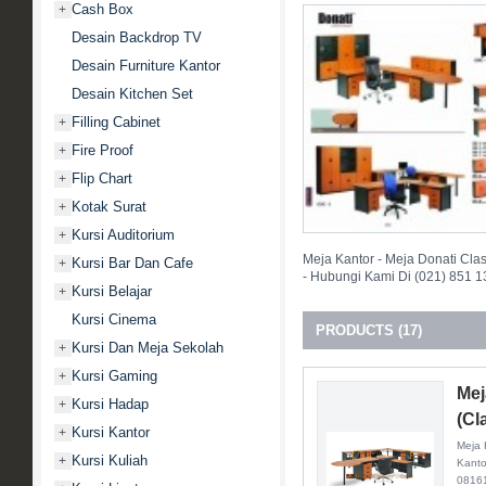
Cash Box
+
Desain Backdrop TV
Desain Furniture Kantor
Desain Kitchen Set
Filling Cabinet
+
Fire Proof
+
Flip Chart
+
Kotak Surat
+
Kursi Auditorium
+
Meja Kantor - Meja Donati Clas
Kursi Bar Dan Cafe
+
- Hubungi Kami Di (021) 851 1
Kursi Belajar
+
Kursi Cinema
PRODUCTS (17)
Kursi Dan Meja Sekolah
+
Kursi Gaming
+
Mej
Kursi Hadap
+
(Cl
Kursi Kantor
+
Meja 
Kursi Kuliah
+
Kanto
0816