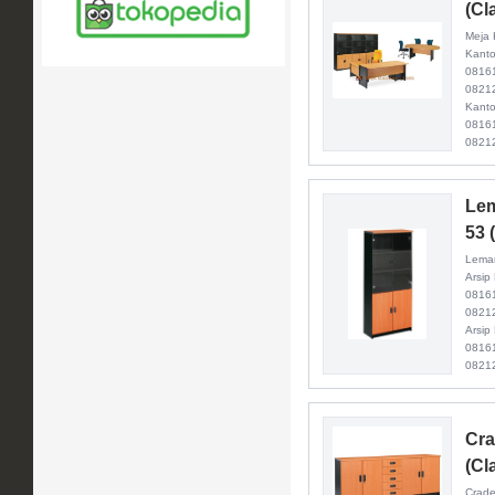
(Cl
Meja 
Kanto
0816
08212
Kanto
0816
0821
Lem
53 
Lemar
Arsip
0816
08212
Arsip
0816
0821
Cra
(Cl
Crade