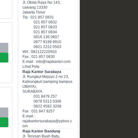
Jl. Otista Raya No 143,
cawang 13330
Jakarta Timur
Tlp : 021 857 0831
021 857 0832
021 857 0833
021 857 0834
0816 136 0607
0877 8199 9910
0821 2222 0503
WA : 082122220503
Fax : 021 857 0830
E-mail : info@rajakantor.com
Lihat Peta
Raja Kantor Surabaya
Jl. Rungkut Mejoyo 2 no 23,
Kalirungkut (samping kampus
UBAYA),
SURABAYA
031 8479 257
0878 5312 0306
0822 4592 3208
Fax : 031 847 9257
E-mail :
rajakantorsurabaya@yahoo.c
om
Raja Kantor Bandung
Jl. Terusan Buah Batu,