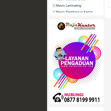
Mesin Laminating
+
Mesin Penghancur Kertas
+
Mesin Penghitung uang
+
Mobile File / Roll O Pack
+
Movitex
Paper Cutter
+
Partisi Kantor
+
Promo
Rak Serbaguna
+
Ranjang Besi
+
Sofa Kantor
+
Springbed
+
White Board / Papan Tulis
+