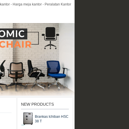
kantor - Harga meja kantor - Peralatan Kantor
NEW PRODUCTS
Brankas Ichiban HSC
38 T