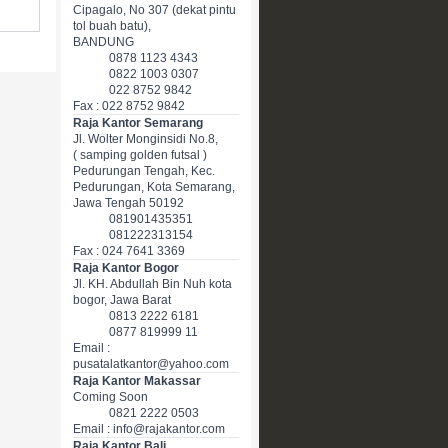
Cipagalo, No 307 (dekat pintu
tol buah batu),
BANDUNG
0878 1123 4343
0822 1003 0307
022 8752 9842
Fax : 022 8752 9842
Raja Kantor Semarang
Jl. Wolter Monginsidi No.8,
( samping golden futsal )
Pedurungan Tengah, Kec.
Pedurungan, Kota Semarang,
Jawa Tengah 50192
081901435351
081222313154
Fax : 024 7641 3369
Raja Kantor Bogor
Jl. KH. Abdullah Bin Nuh kota
bogor, Jawa Barat
0813 2222 6181
0877 819999 11
Email :
pusatalatkantor@yahoo.com
Raja Kantor Makassar
Coming Soon
0821 2222 0503
Email : info@rajakantor.com
Raja Kantor Bali