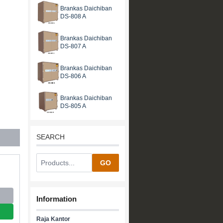
Brankas Daichiban
DS-808 A
Brankas Daichiban
DS-807 A
Brankas Daichiban
DS-806 A
Brankas Daichiban
DS-805 A
SEARCH
GO
Information
Raja Kantor