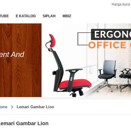
Harga kursi 
TUBE
E KATALOG
SIPLAH
MBIZ
ent And
ome
Lemari Gambar Lion
Lemari Gambar Lion