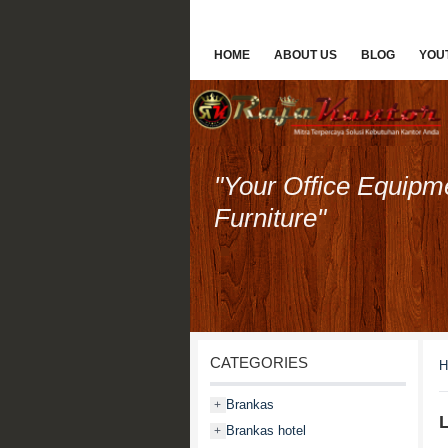
HOME
ABOUT US
BLOG
YOU
"Your Office Equipm
Furniture"
CATEGORIES
H
Brankas
+
Brankas hotel
+