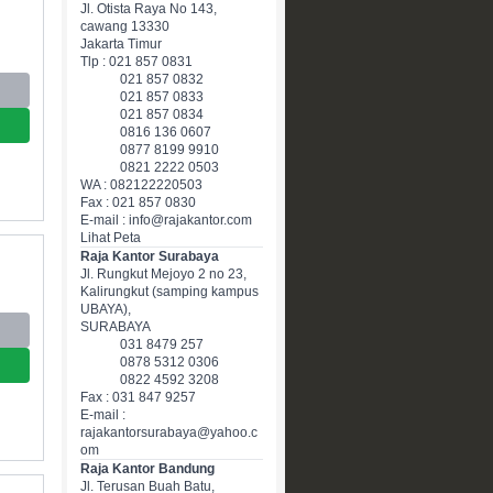
Jl. Otista Raya No 143,
cawang 13330
Jakarta Timur
Tlp : 021 857 0831
021 857 0832
021 857 0833
021 857 0834
0816 136 0607
0877 8199 9910
0821 2222 0503
WA : 082122220503
Fax : 021 857 0830
E-mail : info@rajakantor.com
Lihat Peta
Raja Kantor Surabaya
Jl. Rungkut Mejoyo 2 no 23,
Kalirungkut (samping kampus
UBAYA),
SURABAYA
031 8479 257
0878 5312 0306
0822 4592 3208
Fax : 031 847 9257
E-mail :
rajakantorsurabaya@yahoo.c
om
Raja Kantor Bandung
Jl. Terusan Buah Batu,