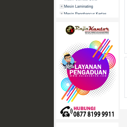
Mesin Laminating
+
Mesin Penghancur Kertas
+
Mesin Penghitung uang
+
Mobile File / Roll O Pack
+
Movitex
Paper Cutter
+
Partisi Kantor
+
Promo
Rak Serbaguna
+
Ranjang Besi
+
Sofa Kantor
+
Springbed
+
White Board / Papan Tulis
+