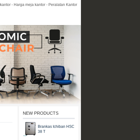
kantor - Harga meja kantor - Peralatan Kantor
NEW PRODUCTS
Brankas Ichiban HSC
38 T