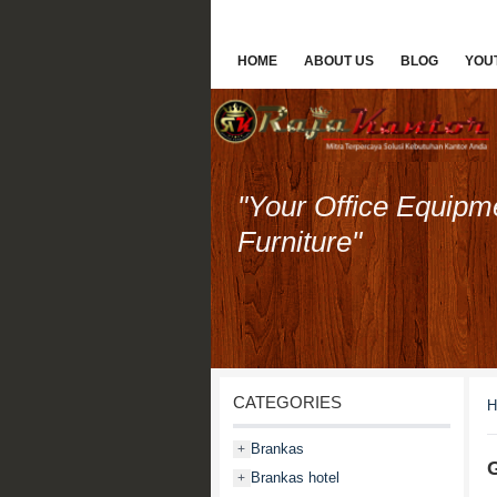
HOME
ABOUT US
BLOG
YOU
"Your Office Equipm
Furniture"
CATEGORIES
H
Brankas
+
G
Brankas hotel
+