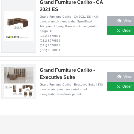
Grand Furniture Carlito - CA
2021 ES
Grand Furniture Carlito - CA 2021 ES | Klik
View
gambar untuk mengetahui Spesifikasi
Ataupun Hubungi Kami untuk mengetahui
Order
harga Di :
(021) 8570831
(021) 8570832
(021) 8570833
(021) 8570834
Grand Furniture Carlito -
Executive Suite
View
Grand Furniture Carlito - Executive Suite | Klik
Order
gambar ataupun more detail untuk
mengetahui spesifikasi produk