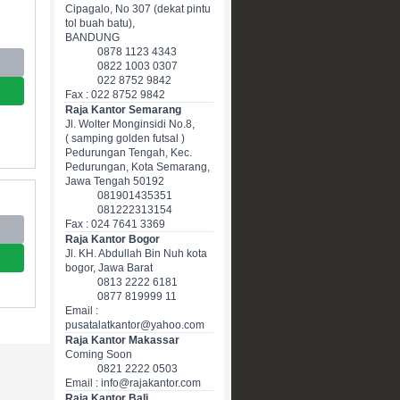
Cipagalo, No 307 (dekat pintu
tol buah batu),
BANDUNG
0878 1123 4343
0822 1003 0307
022 8752 9842
Fax : 022 8752 9842
Raja Kantor Semarang
Jl. Wolter Monginsidi No.8,
( samping golden futsal )
Pedurungan Tengah, Kec.
Pedurungan, Kota Semarang,
Jawa Tengah 50192
081901435351
081222313154
Fax : 024 7641 3369
Raja Kantor Bogor
Jl. KH. Abdullah Bin Nuh kota
bogor, Jawa Barat
0813 2222 6181
0877 819999 11
Email :
pusatalatkantor@yahoo.com
Raja Kantor Makassar
Coming Soon
0821 2222 0503
Email : info@rajakantor.com
Raja Kantor Bali