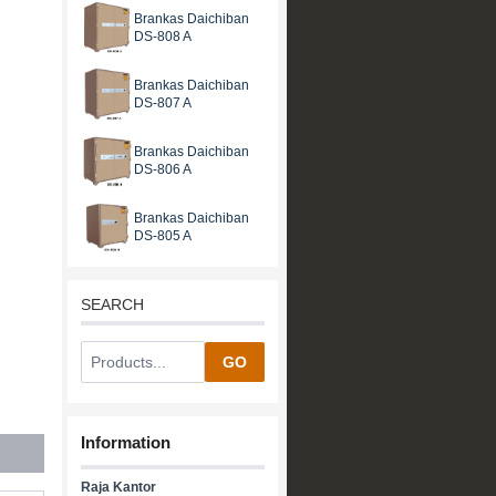
Brankas Daichiban
DS-808 A
Brankas Daichiban
DS-807 A
Brankas Daichiban
DS-806 A
Brankas Daichiban
DS-805 A
SEARCH
GO
Information
Raja Kantor