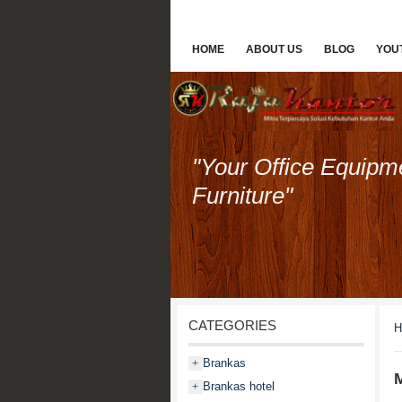
HOME
ABOUT US
BLOG
YOU
"Your Office Equipm
Furniture"
CATEGORIES
H
Brankas
+
M
Brankas hotel
+