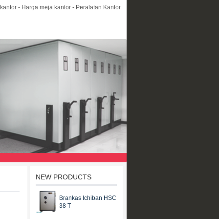
kantor - Harga meja kantor - Peralatan Kantor
NEW PRODUCTS
Brankas Ichiban HSC
38 T