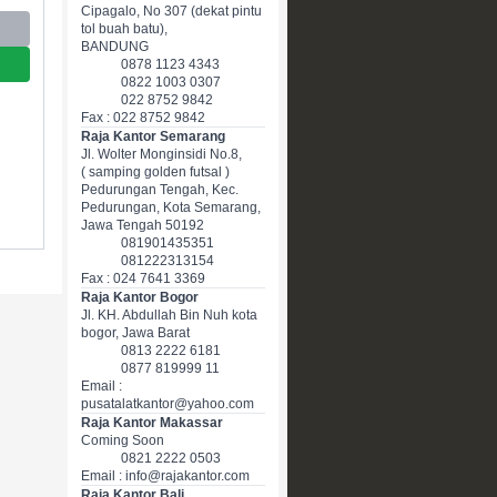
Cipagalo, No 307 (dekat pintu
tol buah batu),
BANDUNG
0878 1123 4343
0822 1003 0307
022 8752 9842
Fax : 022 8752 9842
Raja Kantor Semarang
Jl. Wolter Monginsidi No.8,
( samping golden futsal )
Pedurungan Tengah, Kec.
Pedurungan, Kota Semarang,
Jawa Tengah 50192
081901435351
081222313154
Fax : 024 7641 3369
Raja Kantor Bogor
Jl. KH. Abdullah Bin Nuh kota
bogor, Jawa Barat
0813 2222 6181
0877 819999 11
Email :
pusatalatkantor@yahoo.com
Raja Kantor Makassar
Coming Soon
0821 2222 0503
Email : info@rajakantor.com
Raja Kantor Bali