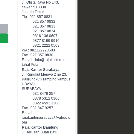
Jl. Otista Raya No 143,
cawang 13330
Jakarta Timur
Tlp : 021 857 0831
021 857 0832
021 857 0833
021 857 0834
0816 136 0607
0877 8199 9910
0821 2222 0503
WA : 082122220503
Fax : 021 857 0830
E-mail : info@rajakantor.com
Lihat Peta
Raja Kantor Surabaya
Jl. Rungkut Mejoyo 2 no 23,
Kalirungkut (samping kampus
UBAYA),
SURABAYA
031 8479 257
0878 5312 0306
0822 4592 3208
Fax : 031 847 9257
E-mail :
rajakantorsurabaya@yahoo.c
om
Raja Kantor Bandung
Jl. Terusan Buah Batu,