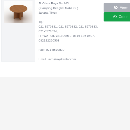
Jl. Otista Raya No 143
View
( Samping Bengkel Mobil 99 )
Jakarta Timur.
Order
Tlp :
021-8570831, 021-8570832, 021-8570833,
021-8570834,
HP/WA : 087781999910, 0816 136 0607,
082122220503
Fax : 021-8570830
Email : info@rajakantor.com