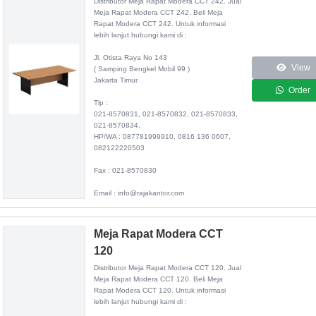
Distributor
Meja Rapat Modera CCT 242
. Jual
Meja Rapat Modera CCT 242. Beli Meja
Rapat Modera CCT 242. Untuk informasi
lebih lanjut hubungi kami di :
Jl. Otista Raya No 143
View
( Samping Bengkel Mobil 99 )
Jakarta Timur.
Order
Tlp :
021-8570831, 021-8570832, 021-8570833,
021-8570834,
HP/WA : 087781999910, 0816 136 0607,
082122220503
Fax : 021-8570830
Email : info@rajakantor.com
Meja Rapat Modera CCT
120
Distributor
Meja Rapat Modera CCT 120
. Jual
Meja Rapat Modera CCT 120. Beli Meja
Rapat Modera CCT 120. Untuk informasi
lebih lanjut hubungi kami di :