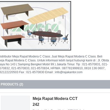
istributor Meja Rapat Modera C Class. Jual Meja Rapat Modera C Class. Beli
eja Rapat Modera C Class. Untuk informasi lebih lanjut hubungi kami di : Jl. Otista
aya No 143 ( Samping Bengkel Mobil 99 ) Jakarta Timur. Tlp : 021-8570831, 021-
570832, 021-8570833, 021-8570834, HP/WA : 087781999910, 0816 136 0607,
82122220503 Fax : 021-8570830 Email : info@rajakantor.com
PRODUCTS (2)
Meja Rapat Modera CCT
242