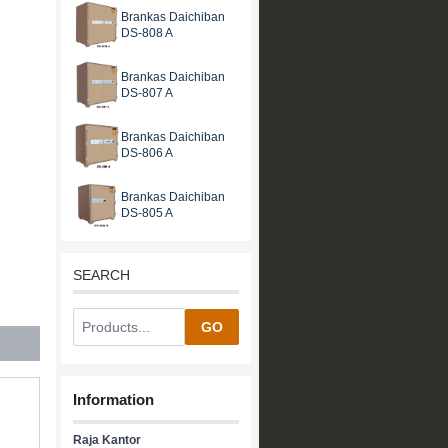
Brankas Daichiban
DS-808 A
Brankas Daichiban
DS-807 A
Brankas Daichiban
DS-806 A
Brankas Daichiban
DS-805 A
SEARCH
GO
Information
Raja Kantor