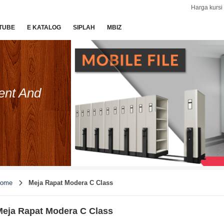
Harga kursi 
TUBE
E KATALOG
SIPLAH
MBIZ
ent And
ome
Meja Rapat Modera C Class
eja Rapat Modera C Class