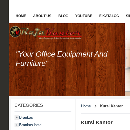
HOME
ABOUT US
BLOG
YOUTUBE
E KATALOG
S
"Your Office Equipment And
Furniture"
CATEGORIES
Home
Kursi Kantor
Brankas
+
Kursi Kantor
Brankas hotel
+