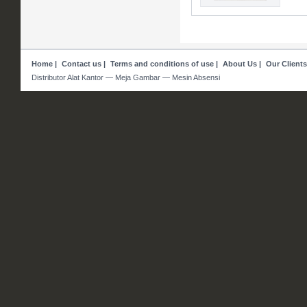
Home
|
Contact us
|
Terms and conditions of use
|
About Us
|
Our Clients
Distributor Alat Kantor — Meja Gambar — Mesin Absensi