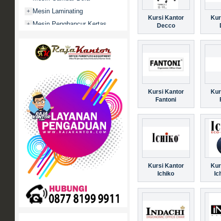
Mesin Laminating
+
Kursi Kantor
Kur
Mesin Penghancur Kertas
+
Decco
Mesin Penghitung uang
+
Mobile File / Roll O Pack
+
Movitex
Paper Cutter
+
Partisi Kantor
+
Kursi Kantor
Kur
Fantoni
Promo
Rak Serbaguna
+
Ranjang Besi
+
Sofa Kantor
+
Springbed
+
White Board / Papan Tulis
+
Kursi Kantor
Kur
Ichiko
Ic