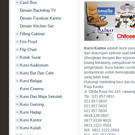
Cash Box
+
Desain Backdrop TV
Desain Furniture Kantor
Desain Kitchen Set
Filling Cabinet
+
Fire Proof
+
Kursi Kantor
adalah kursi ya
Flip Chart
+
dan dukungan optimal saat be
Kotak Surat
+
dilengkapi dengan fitur ergo
tulang belakang, pengaturan t
Kursi Auditorium
+
pergerakan. Kursi kantor coco
perkantoran untuk meningkatka
Kursi Bar Dan Cafe
+
yang lebih baik.
Kursi Belajar
+
Hubungi marketing kani dan ku
Raja Kantor
Kursi Cinema
Jl. Otista Raya No 143, cawan
Kursi Dan Meja Sekolah
Tlp : 021 857 0831
+
021 857 0832
Kursi Gaming
+
021 857 0833
021 857 0834
Kursi Hadap
+
0816 136 0607
Kursi Kantor
+
0877 8199 9910
0821 2222 0503
Kursi Kuliah
+
WA : 0821 2222 0503