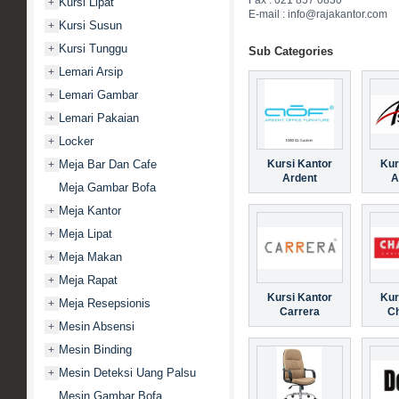
Fax : 021 857 0830
Kursi Lipat
+
E-mail : info@rajakantor.com
Kursi Susun
+
Kursi Tunggu
+
Sub Categories
Lemari Arsip
+
Lemari Gambar
+
Lemari Pakaian
+
Locker
+
Meja Bar Dan Cafe
Kursi Kantor
Kur
+
Ardent
A
Meja Gambar Bofa
Meja Kantor
+
Meja Lipat
+
Meja Makan
+
Meja Rapat
+
Kursi Kantor
Kur
Meja Resepsionis
+
Carrera
C
Mesin Absensi
+
Mesin Binding
+
Mesin Deteksi Uang Palsu
+
Mesin Gambar Bofa