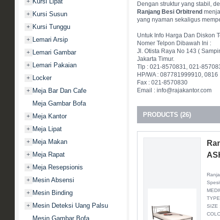
Kursi Lipat
+
Dengan struktur yang stabil, 
Ranjang Besi Orbitrend
menjad
Kursi Susun
+
yang nyaman sekaligus mempe
Kursi Tunggu
+
Untuk Info Harga Dan Diskon T
Lemari Arsip
+
Nomer Telpon Dibawah Ini :
Jl. Otista Raya No 143 ( Sampi
Lemari Gambar
+
Jakarta Timur.
Lemari Pakaian
+
Tlp : 021-8570831, 021-85708
HP/WA : 087781999910, 0816
Locker
+
Fax : 021-8570830
Meja Bar Dan Cafe
Email : info@rajakantor.com
+
Meja Gambar Bofa
PRODUCTS (26)
Meja Kantor
+
Meja Lipat
+
Meja Makan
+
Ran
Meja Rapat
AS
+
Meja Resepsionis
+
Ranja
Mesin Absensi
+
Spesi
MEDI
Mesin Binding
+
TYPE
Mesin Deteksi Uang Palsu
+
SIZE 
COLO
Mesin Gambar Bofa