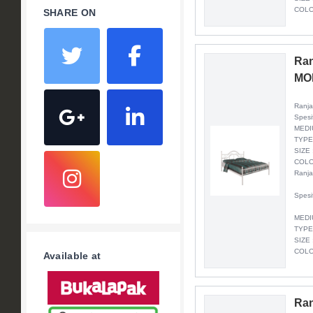
COLO
SHARE ON
Ran
MO
Ranja
Spesi
MEDI
TYPE
SIZE 
COLO
Ranja
Spesi
MEDI
TYPE
SIZE 
COLO
Available at
Ran