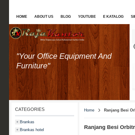
HOME
ABOUT US
BLOG
YOUTUBE
E KATALOG
S
"Your Office Equipment And
Furniture"
CATEGORIES
Home
Ranjang Besi Or
Brankas
+
Ranjang Besi Orbit
Brankas hotel
+