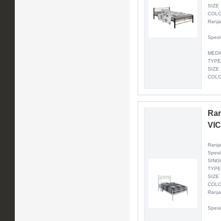
SIZE 
COLO
Ranja
Spesi
MEDI
TYPE
SIZE 
COLO
Ran
VI
Ranja
Spesi
SING
TYPE
SIZE 
COLO
Ranja
Spesi