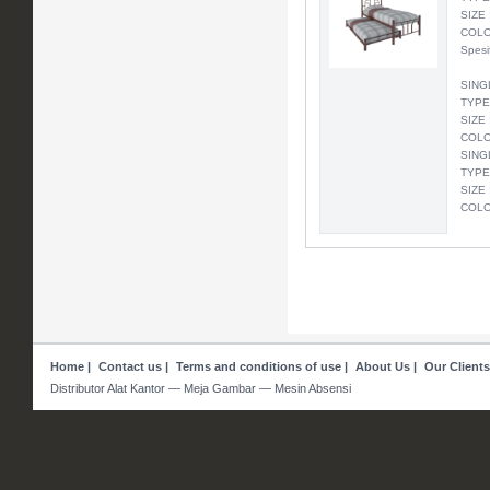
SIZE 
COLO
Spesi
SING
TYPE
SIZE 
COLO
SING
TYPE
SIZE 
COLO
Home
|
Contact us
|
Terms and conditions of use
|
About Us
|
Our Clients
Distributor Alat Kantor — Meja Gambar — Mesin Absensi