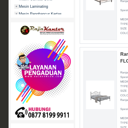
Ranja
Mesin Laminating
+
Spesi
Mesin Penghancur Kertas
+
MEDI
Mesin Penghitung uang
+
TYPE
Mobile File / Roll O Pack
+
SIZE 
COLO
Movitex
Paper Cutter
+
Partisi Kantor
+
Ran
Promo
FL
Rak Serbaguna
+
Ranja
Ranjang Besi
+
Spesi
Sofa Kantor
+
MEDI
TYPE
Springbed
+
SIZE 
White Board / Papan Tulis
+
COLO
Ranja
Spesi
MEDI
TYPE
SIZE 