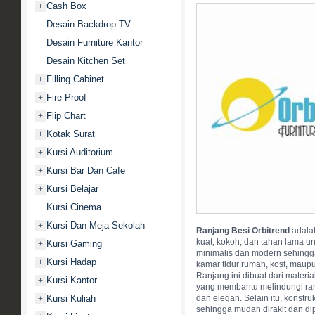
Cash Box
+
Desain Backdrop TV
Desain Furniture Kantor
Desain Kitchen Set
Filling Cabinet
+
Fire Proof
+
Flip Chart
+
Kotak Surat
+
Kursi Auditorium
+
Kursi Bar Dan Cafe
+
Kursi Belajar
+
Kursi Cinema
Kursi Dan Meja Sekolah
+
Ranjang Besi Orbitrend
adalah
kuat, kokoh, dan tahan lama 
Kursi Gaming
+
minimalis dan modern sehingga
Kursi Hadap
+
kamar tidur rumah, kost, maup
Ranjang ini dibuat dari materia
Kursi Kantor
+
yang membantu melindungi rang
Kursi Kuliah
dan elegan. Selain itu, kons
+
sehingga mudah dirakit dan di