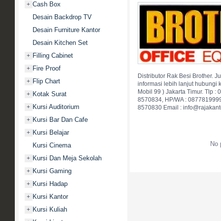
Cash Box
+
Desain Backdrop TV
Desain Furniture Kantor
Desain Kitchen Set
Filling Cabinet
+
Fire Proof
+
Distributor Rak Besi Brother. J
Flip Chart
+
informasi lebih lanjut hubungi 
Mobil 99 ) Jakarta Timur. Tlp
Kotak Surat
+
8570834, HP/WA : 0877819999
Kursi Auditorium
+
8570830 Email : info@rajakant
Kursi Bar Dan Cafe
+
Kursi Belajar
+
No 
Kursi Cinema
Kursi Dan Meja Sekolah
+
Kursi Gaming
+
Kursi Hadap
+
Kursi Kantor
+
Kursi Kuliah
+