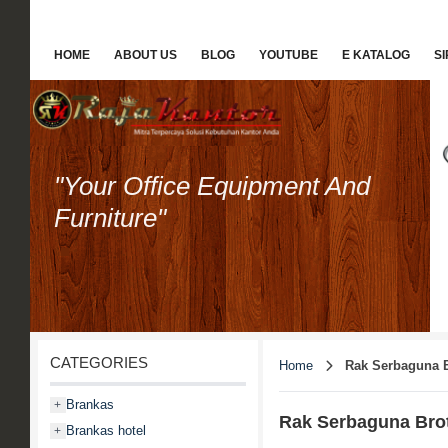
HOME
ABOUT US
BLOG
YOUTUBE
E KATALOG
S
"Your Office Equipment And
Furniture"
CATEGORIES
Home
Rak Serbaguna B
Brankas
+
Rak Serbaguna Bro
Brankas hotel
+