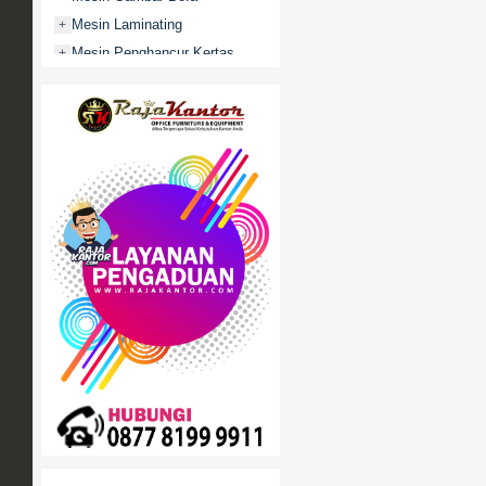
Mesin Laminating
+
Mesin Penghancur Kertas
+
Mesin Penghitung uang
+
Mobile File / Roll O Pack
+
Movitex
Paper Cutter
+
Partisi Kantor
+
Promo
Rak Serbaguna
+
Ranjang Besi
+
Sofa Kantor
+
Springbed
+
White Board / Papan Tulis
+