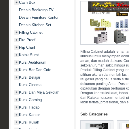
Cash Box
+
Desain Backdrop TV
Desain Furniture Kantor
Desain Kitchen Set
Filling Cabinet
+
Fire Proof
+
Flip Chart
+
Filling Cabinet adalah lemari 
Kotak Surat
+
khusus untuk menyimpan dokume
aman, dan mudah diakses. Coco
Kursi Auditorium
+
sekolah, rumah sakit, hingga ru
Kursi Bar Dan Cafe
+
Produk Filling Cabinet yang te
pilihan ukuran dan jumlah laci, 
Kursi Belajar
+
rel geser yang halus serta s
dokumen penting Anda. Desai
Kursi Cinema
dipadukan dengan berbagai kon
Kursi Dan Meja Sekolah
+
Dengan konstruksi kuat, tahan l
dari Rajakantor.com menjadi pi
Kursi Gaming
+
lebih tertata, profesional, dan e
Kursi Hadap
+
Sub Categories
Kursi Kantor
+
Kursi Kuliah
+