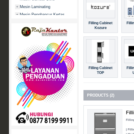
Mesin Laminating
+
Mesin Penghancur Kertas
+
Mesin Penghitung uang
+
Filling Cabinet
Fill
Kozure
Mobile File / Roll O Pack
+
Movitex
Paper Cutter
+
Partisi Kantor
+
Promo
Filling Cabinet
Fill
Rak Serbaguna
+
TOP
Ranjang Besi
+
Sofa Kantor
+
Springbed
+
PRODUCTS (2)
White Board / Papan Tulis
+
Fil
Filli
| Fill