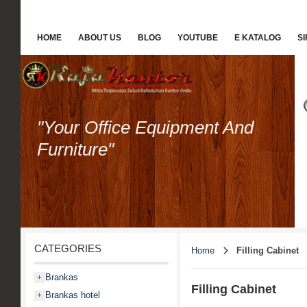
HOME
ABOUT US
BLOG
YOUTUBE
E KATALOG
S
"Your Office Equipment And
Furniture"
CATEGORIES
Home
Filling Cabinet
Brankas
+
Filling Cabinet
Brankas hotel
+