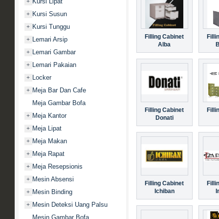
Kursi Lipat
+
Kursi Susun
+
Kursi Tunggu
+
Filling Cabinet
Fill
Lemari Arsip
+
Alba
B
Lemari Gambar
+
Lemari Pakaian
+
Locker
+
Meja Bar Dan Cafe
+
Meja Gambar Bofa
Filling Cabinet
Fill
Meja Kantor
+
Donati
Meja Lipat
+
Meja Makan
+
Meja Rapat
+
Meja Resepsionis
+
Mesin Absensi
+
Filling Cabinet
Fill
Ichiban
I
Mesin Binding
+
Mesin Deteksi Uang Palsu
+
Mesin Gambar Bofa