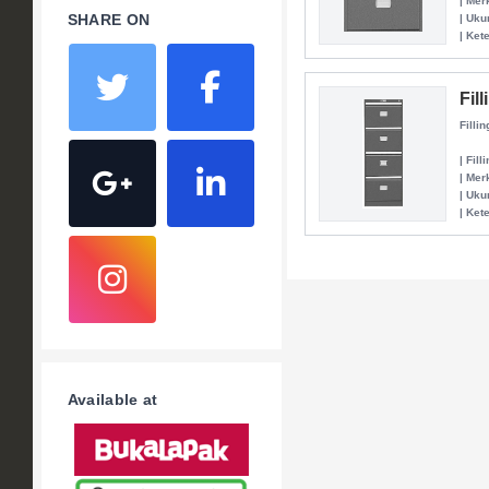
| Mer
SHARE ON
| Uku
| Ket
Fil
Filli
| Fill
| Mer
| Uku
| Ket
Available at