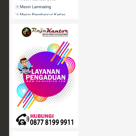
Mesin Laminating
+
Mesin Penghancur Kertas
+
Mesin Penghitung uang
+
Mobile File / Roll O Pack
+
Movitex
Paper Cutter
+
Partisi Kantor
+
Promo
Rak Serbaguna
+
Ranjang Besi
+
Sofa Kantor
+
Springbed
+
White Board / Papan Tulis
+