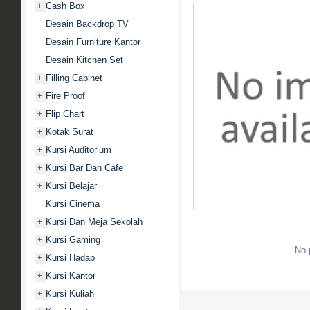
Cash Box
+
Desain Backdrop TV
Desain Furniture Kantor
Desain Kitchen Set
Filling Cabinet
+
Fire Proof
+
Flip Chart
+
Kotak Surat
+
Kursi Auditorium
+
Kursi Bar Dan Cafe
+
Kursi Belajar
+
Kursi Cinema
Kursi Dan Meja Sekolah
+
Kursi Gaming
+
No 
Kursi Hadap
+
Kursi Kantor
+
Kursi Kuliah
+