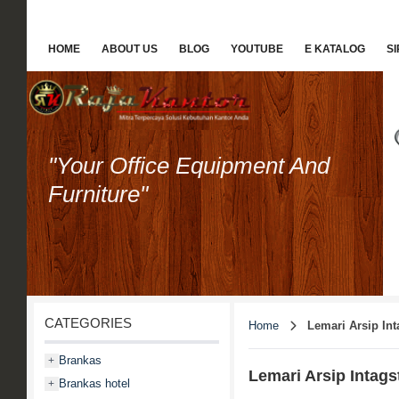
HOME
ABOUT US
BLOG
YOUTUBE
E KATALOG
S
"Your Office Equipment And
Furniture"
CATEGORIES
Home
Lemari Arsip Int
Brankas
+
Lemari Arsip Intags
Brankas hotel
+