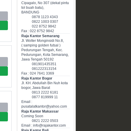
Cipagalo, No 307 (dekat pintu
tol buah batu),
BANDUNG
0878 1123 4343
0822 1003 0307
022 8752 9842
Fax : 022 8752 9842
Raja Kantor Semarang
Jl. Wolter Monginsidi No.8,
( samping golden futsal )
Pedurungan Tengah, Kec.
Pedurungan, Kota Semarang,
Jawa Tengah 50192
081901435351
081222313154
Fax : 024 7641 3369
Raja Kantor Bogor
Jl. KH. Abdullah Bin Nuh kota
bogor, Jawa Barat
0813 2222 6181
0877 819999 11
Email :
pusatalatkantor@yahoo.com
Raja Kantor Makassar
Coming Soon
0821 2222 0503
Email : info@rajakantor.com
Raja Kantor Bali