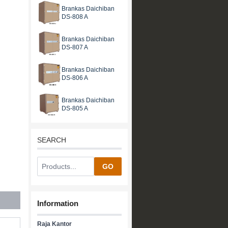
Brankas Daichiban
DS-808 A
Brankas Daichiban
DS-807 A
Brankas Daichiban
DS-806 A
Brankas Daichiban
DS-805 A
SEARCH
GO
Information
Raja Kantor