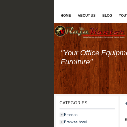
HOME
ABOUT US
BLOG
YOU
"Your Office Equipm
Furniture"
CATEGORIES
H
Brankas
+
K
Brankas hotel
+