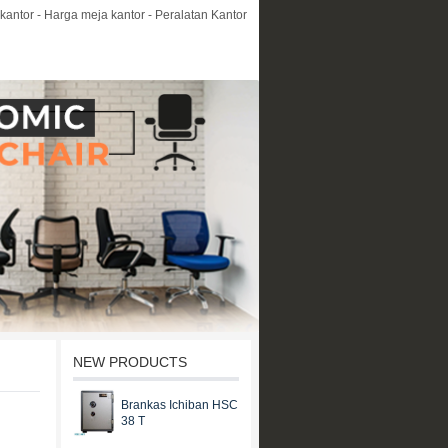
kantor - Harga meja kantor - Peralatan Kantor
NEW PRODUCTS
Brankas Ichiban HSC
38 T