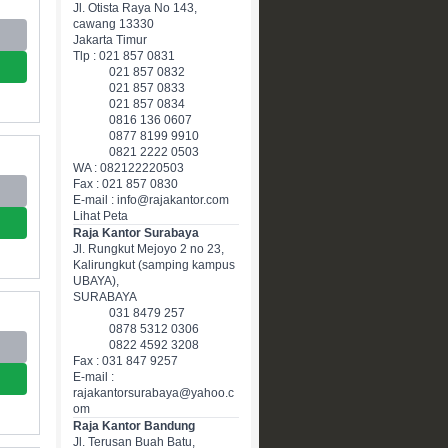
Jl. Otista Raya No 143,
cawang 13330
Jakarta Timur
Tlp : 021 857 0831
021 857 0832
021 857 0833
021 857 0834
0816 136 0607
0877 8199 9910
0821 2222 0503
WA : 082122220503
Fax : 021 857 0830
E-mail : info@rajakantor.com
Lihat Peta
Raja Kantor Surabaya
Jl. Rungkut Mejoyo 2 no 23,
Kalirungkut (samping kampus
UBAYA),
SURABAYA
031 8479 257
0878 5312 0306
0822 4592 3208
Fax : 031 847 9257
E-mail :
rajakantorsurabaya@yahoo.c
om
Raja Kantor Bandung
Jl. Terusan Buah Batu,