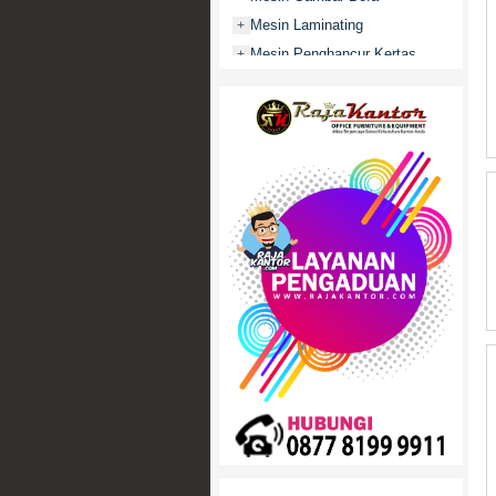
Mesin Laminating
+
Mesin Penghancur Kertas
+
Mesin Penghitung uang
+
Mobile File / Roll O Pack
+
Movitex
Paper Cutter
+
Partisi Kantor
+
Promo
Rak Serbaguna
+
Ranjang Besi
+
Sofa Kantor
+
Springbed
+
White Board / Papan Tulis
+