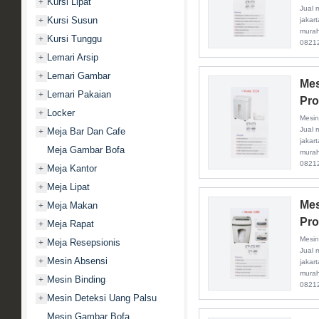
Kursi Lipat
+
Jual 
Kursi Susun
+
jakar
mura
Kursi Tunggu
+
0821
Lemari Arsip
+
Lemari Gambar
+
Mes
Lemari Pakaian
+
Pro
Locker
+
Mesin
Jual 
Meja Bar Dan Cafe
+
jakar
Meja Gambar Bofa
mura
0821
Meja Kantor
+
Meja Lipat
+
Mes
Meja Makan
+
Pro
Meja Rapat
+
Mesin
Meja Resepsionis
+
Jual 
Mesin Absensi
+
jakar
mura
Mesin Binding
+
0821
Mesin Deteksi Uang Palsu
+
Mesin Gambar Bofa