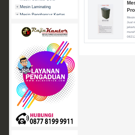
Mes
Mesin Laminating
+
Pro
Mesin Penghancur Kertas
+
Mesin
Mesin Penghitung uang
+
Jual 
jakar
Mobile File / Roll O Pack
+
mura
0821
Movitex
Paper Cutter
+
Partisi Kantor
+
Promo
Rak Serbaguna
+
Ranjang Besi
+
Sofa Kantor
+
Springbed
+
White Board / Papan Tulis
+