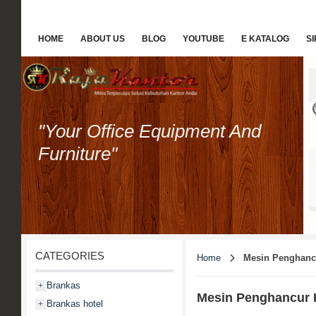
HOME
ABOUT US
BLOG
YOUTUBE
E KATALOG
S
"Your Office Equipment And
Furniture"
CATEGORIES
Home
Mesin Penghanc
Brankas
+
Mesin Penghancur 
Brankas hotel
+