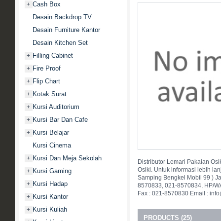
Cash Box
+
Desain Backdrop TV
Desain Furniture Kantor
Desain Kitchen Set
Filling Cabinet
+
Fire Proof
+
Flip Chart
+
Kotak Surat
+
Kursi Auditorium
+
Kursi Bar Dan Cafe
+
Kursi Belajar
+
Kursi Cinema
Kursi Dan Meja Sekolah
+
Distributor Lemari Pakaian Osi
Osiki. Untuk informasi lebih lan
Kursi Gaming
+
Samping Bengkel Mobil 99 ) Ja
Kursi Hadap
+
8570833, 021-8570834, HP/WA
Fax : 021-8570830 Email : inf
Kursi Kantor
+
Kursi Kuliah
+
PRODUCTS (25)