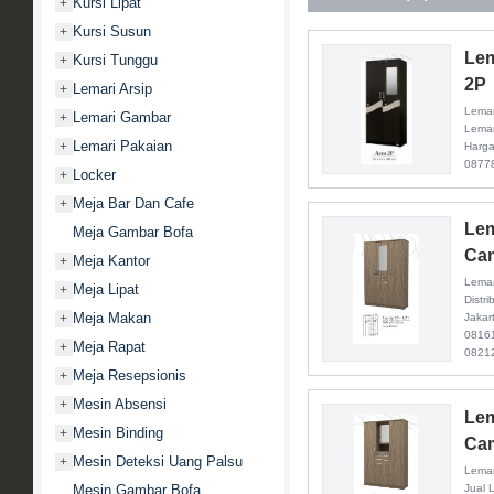
Kursi Lipat
+
Kursi Susun
+
Lem
Kursi Tunggu
+
2P
Lemari Arsip
+
Lemar
Lemari Gambar
+
Lemar
Lemari Pakaian
+
Harga
0877
Locker
+
Meja Bar Dan Cafe
+
Lem
Meja Gambar Bofa
Cam
Meja Kantor
+
Lemar
Meja Lipat
+
Distr
Meja Makan
+
Jakar
0816
Meja Rapat
+
0821
Meja Resepsionis
+
Mesin Absensi
+
Lem
Mesin Binding
+
Ca
Mesin Deteksi Uang Palsu
+
Lemar
Mesin Gambar Bofa
Jual 