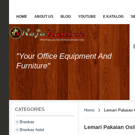
HOME
ABOUT US
BLOG
YOUTUBE
E KATALOG
S
"Your Office Equipment And
Furniture"
CATEGORIES
Home
Lemari Pakaian 
Brankas
+
Lemari Pakaian Osi
Brankas hotel
+