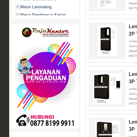
Dapat
Mesin Laminating
+
0877
Mesin Penghancur Kertas
+
Mesin Penghitung uang
+
Lem
Mobile File / Roll O Pack
+
2P 
Movitex
Lemar
Paper Cutter
Jual 
+
Dapat
Partisi Kantor
+
0877
Promo
Rak Serbaguna
+
Lem
Ranjang Besi
+
3P 
Sofa Kantor
+
Lemar
Springbed
Jual 
+
Dapat
White Board / Papan Tulis
+
0877
Lem
3P
Lemar