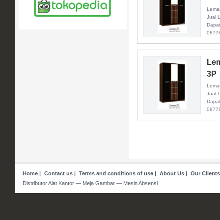
Lemar
Jual 
Dapat
0877
Lem
3P
Lemar
Jual 
Dapat
0877
Home
|
Contact us
|
Terms and conditions of use
|
About Us
|
Our Clients
Distributor Alat Kantor — Meja Gambar — Mesin Absensi