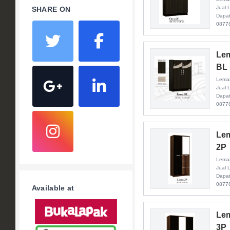
Jual 
SHARE ON
Dapat
0877
Lem
BL
Lemar
Jual 
Dapat
0877
Lem
2P
Lemar
Jual 
Dapat
0877
Available at
Lem
3P