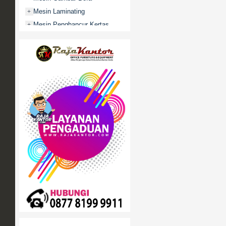
Mesin Laminating
+
Mesin Penghancur Kertas
+
Mesin Penghitung uang
+
Mobile File / Roll O Pack
+
Movitex
Paper Cutter
+
Partisi Kantor
+
Promo
Rak Serbaguna
+
Ranjang Besi
+
Sofa Kantor
+
Springbed
+
White Board / Papan Tulis
+