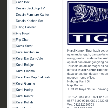
Cash Box
+
Desain Backdrop TV
Desain Furniture Kantor
Desain Kitchen Set
Filling Cabinet
+
Fire Proof
+
Flip Chart
+
Kotak Surat
+
Kursi Kantor Tiger
hadir sebag
Kursi Auditorium
+
nyaman, tangguh, dan profesio
menggunakan material berkuali
Kursi Bar Dan Cafe
+
optimal dan dukungan yang baik
Kursi Belajar
+
Tersedia dalam berbagai pilihan
direktur,
Kursi Kantor Tiger
men
Kursi Cinema
daya tahan, dan desain modern 
Kursi Dan Meja Sekolah
+
maupun home office.
Hubungi Kami Di.
Kursi Gaming
+
Raja Kantor
Jl. Otista Raya No 143, cawan
Kursi Hadap
+
Kursi Kantor
+
Tlp : 021 857 0831, 021 857 0
0877 8199 9910, 0821 2222 0
Kursi Kuliah
+
WA : 082122220503