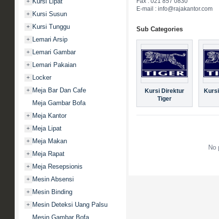
Fax : 021 857 0830
Kursi Lipat
+
E-mail : info@rajakantor.com
Kursi Susun
+
Kursi Tunggu
+
Sub Categories
Lemari Arsip
+
Lemari Gambar
+
Lemari Pakaian
+
Locker
+
Meja Bar Dan Cafe
+
Kursi Direktur
Kursi
Tiger
Meja Gambar Bofa
Meja Kantor
+
Meja Lipat
+
Meja Makan
+
No 
Meja Rapat
+
Meja Resepsionis
+
Mesin Absensi
+
Mesin Binding
+
Mesin Deteksi Uang Palsu
+
Mesin Gambar Bofa