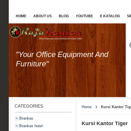
HOME
ABOUT US
BLOG
YOUTUBE
E KATALOG
S
"Your Office Equipment And
Furniture"
CATEGORIES
Home
Kursi Kantor Tig
Brankas
+
Kursi Kantor Tiger
Brankas hotel
+